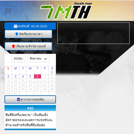
ข้าม
ไป
ยัง
เนื้อหา
พฤหัสบดี, 06.08.2026
Dữ liệu đang được cập nhật. Vui lòng
จัดเรียงตามเวลา
quay lại sau!
เรียงตามทัวร์นาเมนต์
S
M
T
W
T
F
S
1
2
3
4
5
6
7
8
9
10
11
12
13
14
15
16
17
18
19
20
21
22
23
24
25
26
27
28
29
30
31
ตารางการแข่งขัน
สรุป
ทีมที่มีเครื่องหมาย
*
เป็นทีมเต็ง
อัตราต่อรองและผลการแข่งขันจะ
คำนวณสำหรับทีมที่มีแต้มต่อ