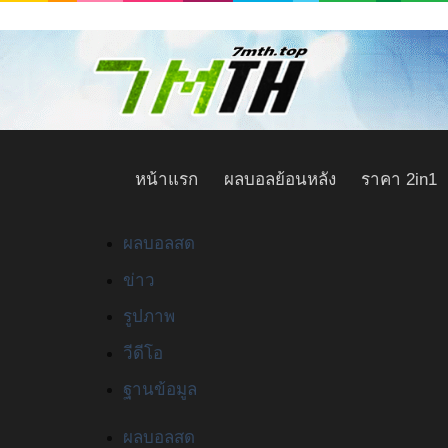
ข้าม
ไป
ยัง
เนื้อหา
หน้าแรก
ผลบอลย้อนหลัง
ราคา 2in1
ผลบอลสด
ข่าว
รูปภาพ
วีดีโอ
ฐานข้อมูล
ผลบอลสด