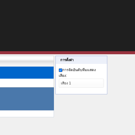
การตั้งค่า
การจัดอันดับทีมแสดง
เสียง: