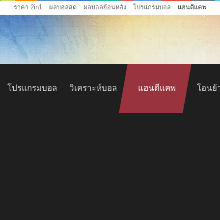
ราคา 2in1
ผลบอลสด
ผลบอลย้อนหลัง
โปรแกรมบอล
แฮนดีแคพ
โปรแกรมบอล
วิเคราะห์บอล
แฮนดีแคพ
โอนย้