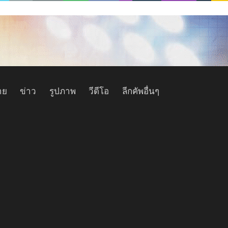
าย
ข่าว
รูปภาพ
วีดีโอ
ลีกคัพอื่นๆ