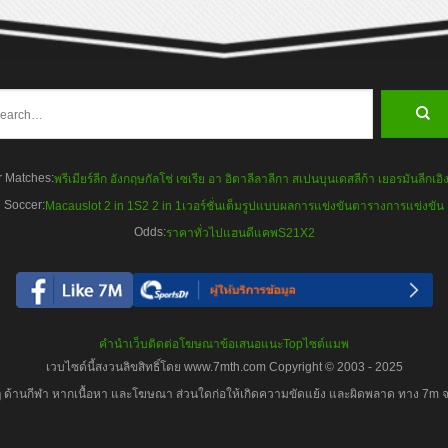
r Matches:
พรีเมียร์ลีก อังกฤษ
กัลโช่ เซเรีย อา อิตาลี
ลาลีกา สเปน
บุนเดสลีก้า เยอรมัน
ลีกเอิ
Soccer:
Macauslot 2 in 1
S2 2 in 1
เวอร์ชั่นเต็มรูปแบบ
ผลการแข่งขัน
ตารางการแข่งขัน
Odds:
ราคาทั่วไป
แฮนดีแคพ
S2
1X2
คำนำเว็บ
ติดต่อโฆษณา
ข้อเสนอแนะ
Top
ไซต์แมพ
เวบไซด์นี้สงวนลิขสิทธิ์โดย www.7mth.com Copyright © 2003 - 2025
างๆ ด้านกีฬา หากเนื้อหา และโฆษณา ส่วนใดก่อให้เกิดความขัดแย้ง และผิดพลาด ทาง 7m จะ