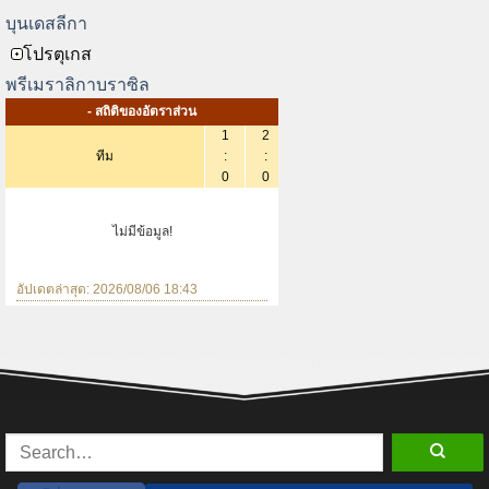
บุนเดสลีกา
โปรตุเกส
พรีเมราลิกาบราซิล
- สถิติของอัตราส่วน
1
2
2
3
3
3
4
ทีม
:
:
:
:
:
:
:
0
0
1
0
1
2
0
ไม่มีข้อมูล!
อัปเดตล่าสุด: 2026/08/06 18:43