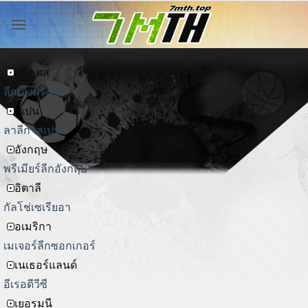
ข้าม
ไป
ยัง
เนื้อหา
ฝรั่งเศส
ลีกเอิงฝรั่งเศส
สเปน
ลาลีกาสเปน
อังกฤษ
พรีเมียร์ลีกอังกฤษ
อิตาลี
กัลโช่เซเรียอา
อเมริกา
เมเจอร์ลีกซอกเกอร์
เนเธอร์แลนด์
อีเรอดีวีซี
เยอรมนี