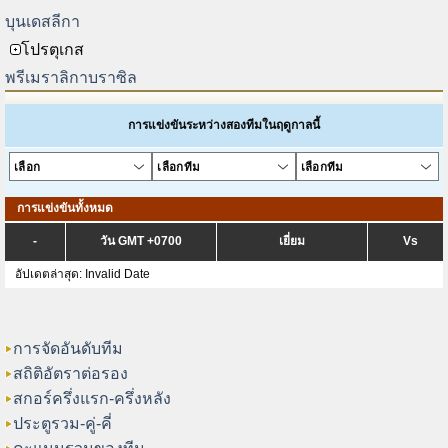
บุนเดสลีกา
โปรตุเกส
พรีเมราลิกาบราซิล
การแข่งขันระหว่างสองทีมในฤดูกาลนี้
เลือก
เลือกทีม
เลือกทีม
การแข่งขันทั้งหมด
-
วัน GMT +0700
เยี่ยม
Vs
อัปเดตล่าสุด: Invalid Date
การจัดอันดับทีม
สถิติอัตราต่อรอง
สกอร์ครึ่งแรก-ครึ่งหลัง
ประตูรวม-คู่-คี่