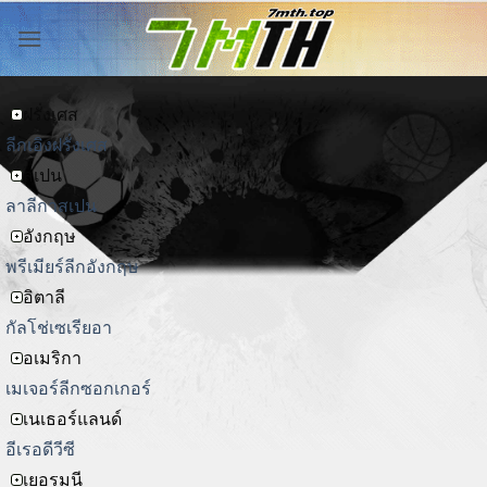
ข้าม
ไป
ยัง
เนื้อหา
ฝรั่งเศส
ลีกเอิงฝรั่งเศส
สเปน
ลาลีกาสเปน
อังกฤษ
พรีเมียร์ลีกอังกฤษ
อิตาลี
กัลโช่เซเรียอา
อเมริกา
เมเจอร์ลีกซอกเกอร์
เนเธอร์แลนด์
อีเรอดีวีซี
เยอรมนี