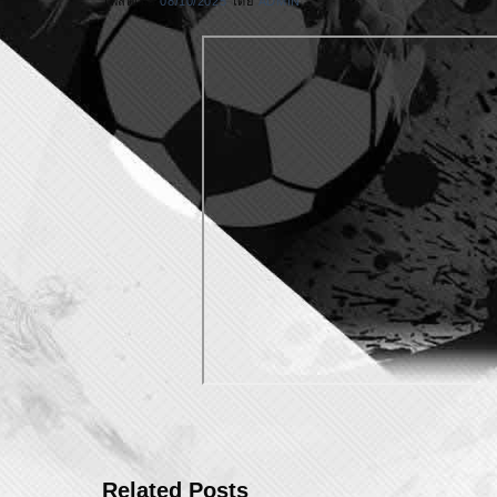
โพสต์เมื่อ
08/10/2025
โดย
ADMIN
Related Posts