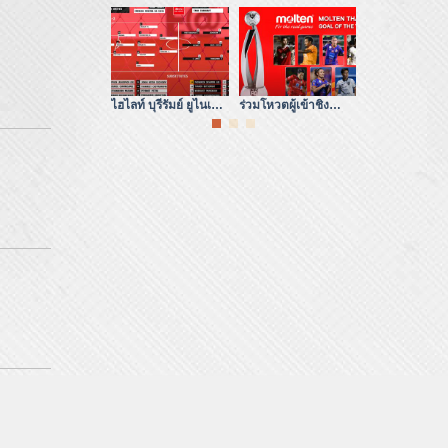
ยูไนเต็ด พบ ลำพูน วอริ
MATCHDAY 26 | ทรู
ชาติจีน
เออร์| ไฮลักซ์ รีโว่
แบงค็อก ยังห่างอยู่ 3
ไฮไลท์ บุรีรัมย์ ยูไนเต็ด
ร่วมโหวตผู้เข้าชิง
รีโว่ คัพ 2023
พบ ขอนแก่น ยูไนเต็ด |
รางวัล Molten Goal
ขอนแก่น ยูไน
ไฮลักซ์ รีโว่ ไทย
Of The Year 2023/24
เมืองทอง ยูไนเ
รอบ 8 ทีม