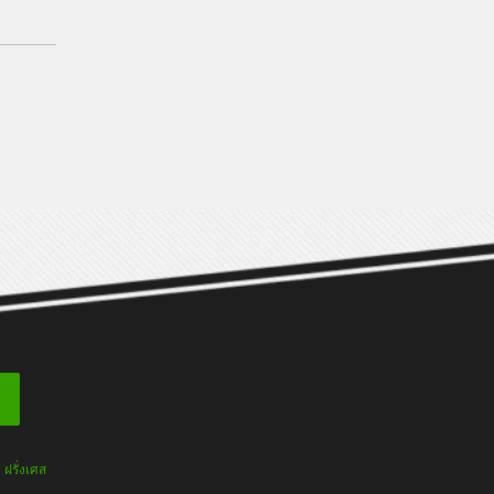
ง ฝรั่งเศส