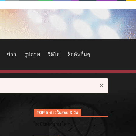
ข่าว
รูปภาพ
วีดีโอ
ลีกคัพอื่นๆ
TOP 5 ข่าวในรอบ 3 วัน
ไม่มีบทความใด ๆ.