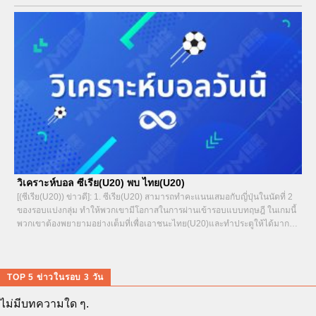
วิเคราะห์บอล ซีเรีย(U20) พบ ไทย(U20)
[(ซีเรีย(U20)) ข่าวดี]: 1. ซีเรีย(U20) สามารถทำคะแนนเสมอกับญี่ปุ่นในนัดที่ 2
ของรอบแบ่งกลุ่ม ทำให้พวกเขามีโอกาสในการผ่านเข้ารอบแบบทฤษฎี ในเกมนี้
พวกเขาต้องพยายามอย่างเต็มที่เพื่อเอาชนะไทย(U20)และทำประตูให้ได้มากขึ้น
หากญี่ปุ่นแพ้ ซีเรียก็ยังมีโอกาสที่จะพลิกสถานการณ์เข้าสู่รอบต่อไปได้ เกมนี้เต็ม
ไปด้วยความมุ่งมั่น2. ซีเรีย(U20) แม้จะมีผลงานในรอบแบ่งกลุ่มเพียงเสมอ 1...
TOP 5 ข่าวในรอบ 3 วัน
ไม่มีบทความใด ๆ.