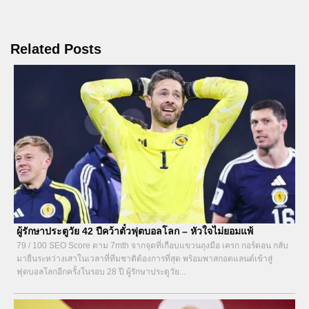
Related Posts
ผู้รักษาประตูวัย 42 ปีคว้าตั๋วฟุตบอลโลก – หัวใจไม่ยอมแพ้
79 / 100 SEO Score ตาม 7mth จากจุดที่เกือบแขวนถุงมือ เครก กอร์ดอน กลับ
มายืนระหว่างเสาในเวลาที่ทีมชาติต้องการที่สุด พร้อมพาสกอตแลนด์เข้าสู่
ฟุตบอลโลกอีกครั้งในรอบ 28 ปี ผู้รักษาประตูวัย...