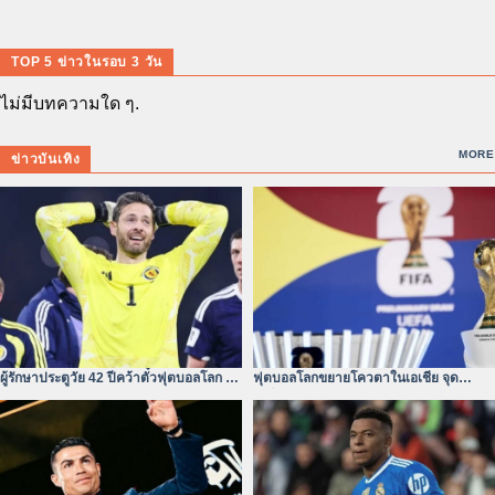
TOP 5 ข่าวในรอบ 3 วัน
ไม่มีบทความใด ๆ.
MORE
ข่าวบันเทิง
ผู้รักษาประตูวัย 42 ปีคว้าตั๋วฟุตบอลโลก –
ฟุตบอลโลกขยายโควตาในเอเชีย จุด
หัวใจไม่ยอมแพ้
เปลี่ยนของสมรภูมิเอเชีย