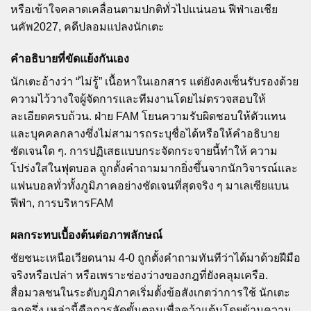
หรือเข้าใจคลาดเคลื่อนตามปกติทั่วไปแน่นอน ฟีฟ่าเอเชีย
นคัพ2027, คดีปลอมแปลงนักเตะ
คำอธิบายที่ขัดแย้งกันเอง
นักเตะอ้างว่า “ไม่รู้” เนื้อหาในเอกสาร แต่ยังคงเซ็นรับรองด้วย
ความไว้วางใจผู้จัดการและทีมงานโดยไม่ตรวจสอบให้
ละเอียดครบถ้วน. ฝ่าย FAM โยนความรับผิดชอบให้ตัวแทน
และบุคคลกลางซึ่งไม่สามารถระบุชื่อได้หรือให้คำอธิบาย
ชัดเจนใด ๆ. การปฏิเสธแบบกระจัดกระจายนี้ทำให้ ความ
โปร่งใสในฟุตบอล ถูกตั้งคำถามมากยิ่งขึ้นจากนักวิจารณ์และ
แฟนบอลทั่วทั้งภูมิภาคอย่างชัดเจนที่สุดจริง ๆ มาเลเซียแบน
ฟีฟ่า, การบริหารFAM
ผลกระทบเบื้องต้นต่อภาพลักษณ์
ชัยชนะเหนือเวียดนาม 4-0 ถูกตั้งคำถามทันทีว่าได้มาด้วยฝีมือ
จริงหรือเปล่า หรือเพราะช่องว่างของกฎที่ยังคลุมเครือ.
สื่อมวลชนในระดับภูมิภาคเริ่มตั้งข้อสังเกตว่าการใช้ นักเตะ
ลูกครึ่ง เหล่านี้คือการลัดขั้นตอนเพื่อคว้าแต้มโดยข้ามความ