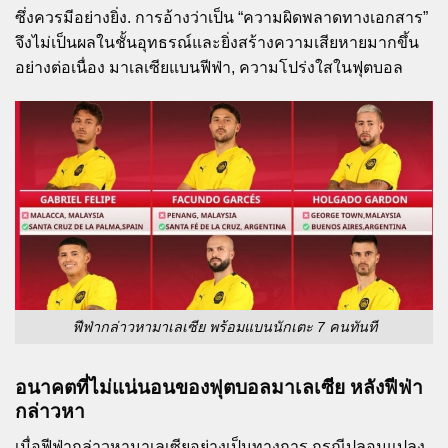
ซึ่งควรมีอย่างยิ่ง. การอ้างว่าเป็น “ความผิดพลาดทางเอกสาร”
จึงไม่เป็นผลในชั้นอุทธรณ์และยิ่งสร้างความเสียหายมากขึ้น
อย่างต่อเนื่อง มาเลเซียแบนฟีฟ่า, ความโปร่งใสในฟุตบอล
ฟีฟ่ากล่าวหามาเลเซีย พร้อมแบนนักเตะ 7 คนทันที
อนาคตที่ไม่แน่นอนของฟุตบอลมาเลเซีย หลังฟีฟ่า
กล่าวหา
เมื่อฟีฟ่ากล่าวหามาเลเซียอย่างเป็นทางการ กรณีปลอมแปลง