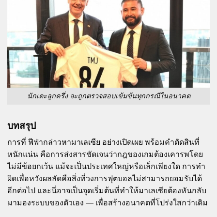
นักเตะลูกครึ่ง จะถูกตรวจสอบเข้มข้นทุกกรณีในอนาคต
บทสรุป
การที่ ฟีฟ่ากล่าวหามาเลเซีย อย่างเปิดเผย พร้อมคำตัดสินที่
หนักแน่น คือการส่งสารชัดเจนว่ากฎของเกมต้องเคารพโดย
ไม่มีข้อยกเว้น แม้จะเป็นประเทศใหญ่หรือเล็กเพียงใด การทำ
ผิดเพื่อหวังผลลัดคือสิ่งที่วงการฟุตบอลไม่สามารถยอมรับได้
อีกต่อไป และนี่อาจเป็นจุดเริ่มต้นที่ทำให้มาเลเซียต้องหันกลับ
มามองระบบของตัวเอง — เพื่อสร้างอนาคตที่โปร่งใสกว่าเดิม