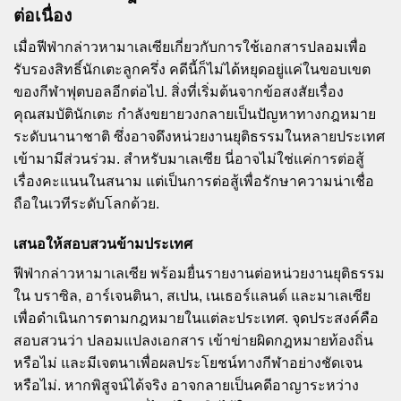
ต่อเนื่อง
เมื่อฟีฟ่ากล่าวหามาเลเซียเกี่ยวกับการใช้เอกสารปลอมเพื่อ
รับรองสิทธิ์นักเตะลูกครึ่ง คดีนี้ก็ไม่ได้หยุดอยู่แค่ในขอบเขต
ของกีฬาฟุตบอลอีกต่อไป. สิ่งที่เริ่มต้นจากข้อสงสัยเรื่อง
คุณสมบัตินักเตะ กำลังขยายวงกลายเป็นปัญหาทางกฎหมาย
ระดับนานาชาติ ซึ่งอาจดึงหน่วยงานยุติธรรมในหลายประเทศ
เข้ามามีส่วนร่วม. สำหรับมาเลเซีย นี่อาจไม่ใช่แค่การต่อสู้
เรื่องคะแนนในสนาม แต่เป็นการต่อสู้เพื่อรักษาความน่าเชื่อ
ถือในเวทีระดับโลกด้วย.
เสนอให้สอบสวนข้ามประเทศ
ฟีฟ่ากล่าวหามาเลเซีย พร้อมยื่นรายงานต่อหน่วยงานยุติธรรม
ใน บราซิล, อาร์เจนตินา, สเปน, เนเธอร์แลนด์ และมาเลเซีย
เพื่อดำเนินการตามกฎหมายในแต่ละประเทศ. จุดประสงค์คือ
สอบสวนว่า ปลอมแปลงเอกสาร เข้าข่ายผิดกฎหมายท้องถิ่น
หรือไม่ และมีเจตนาเพื่อผลประโยชน์ทางกีฬาอย่างชัดเจน
หรือไม่. หากพิสูจน์ได้จริง อาจกลายเป็นคดีอาญาระหว่าง