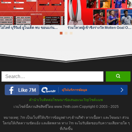
ไฮไลท์ บุรีรัมย์ ยูไนเต็ด พบ ขอนแก่น
ร่วมโหวตผู้เข้าชิงรางวัล Molten Goal Of
ยูไนเต็ด | ไฮลักซ์ รีโว่ ไทย
The Year 2023/24
คำนำเว็บ
ติดต่อโฆษณา
ข้อเสนอแนะ
Top
ไซต์แมพ
เวบไซด์นี้สงวนลิขสิทธิ์โดย www.7mth.com Copyright © 2003 - 2025
หมายเหตุ: 7m เป็นเว็บที่ให้บริการข้อมูลต่างๆ ด้านกีฬา หากเนื้อหา และโฆษณา ส่วน
ใดก่อให้เกิดความขัดแย้ง และผิดพลาด ทาง 7m จะไม่รับผิดชอบกับความเสียหายใด ๆ
ที่เกิดขึ้น