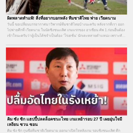
ผิดพลาดทำแพ้! สิ่งที่อยากบอกหลัง ทีมชาติไทย พ่าย เวียดนาม
วันนี้ ขอเปลี่ยนบรรยากาศมาวิพากษ์ทีมชาติไทยบ้างนะครับ หลังจากที่เรา ออก
ไปพ่ายศึกที่ เวียตนาม ในนัดชิงชนะเลิศ เกมแรกของ อาเซียน คัพ 1.ก่อนอื่นต้อง
เข้าใจนะครับว่าผู้เป็นโค้ชจำเป็นต้อง ‘โรเตชั่น’ นักเตะหลายตำแหน่ง เพราะทัวร์
นาเมนต์นี้โหดทะลุดาร์กซ์ พอๆ กับฟุตบอลโลก...
คิม ซัง ซิก แฮปปี้ปลดล็อคชนะไทย เกมเหย้ารอบ 27 ปี เผยอุ่นใจมี
เหงียน ซวน ซอน
คิม ซัง ซิก กุนซือทีมชาติเวียดนาม ออกมาเปิดใจหลังเกม รอบชิงชนะเลิศ ศึก