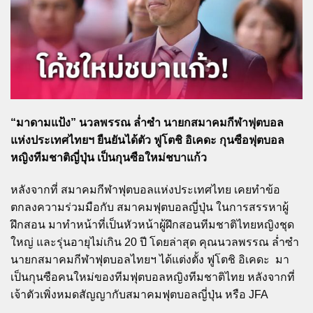
“มาดามแป้ง” นวลพรรณ ล่ำซำ นายกสมาคมกีฬาฟุตบอล
แห่งประเทศไทยฯ ยืนยันได้ตัว ฟูโตชิ อิเคดะ กุนซือฟุตบอล
หญิงทีมชาติญี่ปุ่น เป็นกุนซือใหม่ชบาแก้ว
หลังจากที่ สมาคมกีฬาฟุตบอลแห่งประเทศไทย เคยทำข้อ
ตกลงความร่วมมือกับ สมาคมฟุตบอลญี่ปุ่น ในการสรรหาผู้
ฝึกสอน มาทำหน้าที่เป็นหัวหน้าผู้ฝึกสอนทีมชาติไทยหญิงชุด
ใหญ่ และรุ่นอายุไม่เกิน 20 ปี โดยล่าสุด คุณนวลพรรณ ล่ำซำ
นายกสมาคมกีฬาฟุตบอลไทยฯ ได้แต่งตั้ง ฟูโตชิ อิเคดะ มา
เป็นกุนซือคนใหม่ของทีมฟุตบอลหญิงทีมชาติไทย หลังจากที่
เจ้าตัวเพิ่งหมดสัญญากับสมาคมฟุตบอลญี่ปุ่น หรือ JFA