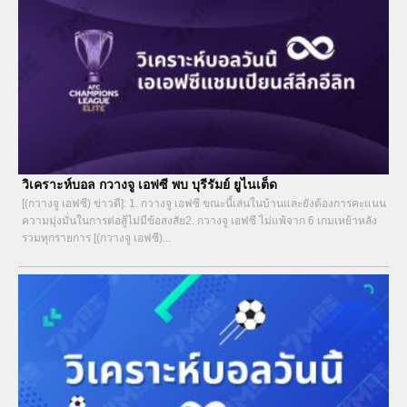
วิเคราะห์บอล กวางจู เอฟซี พบ บุรีรัมย์ ยูไนเต็ด
[(กวางจู เอฟซี) ข่าวดี]: 1. กวางจู เอฟซี ขณะนี้เล่นในบ้านและยังต้องการคะแนน
ความมุ่งมั่นในการต่อสู้ไม่มีข้อสงสัย2. กวางจู เอฟซี ไม่แพ้จาก 6 เกมเหย้าหลัง
รวมทุกรายการ [(กวางจู เอฟซี)...