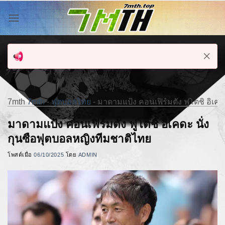
ข้าม
ไป
ยัง
เนื้อหา
7mth
7mth
-
ฟุตบอลไทย
-
มาดามแป้ง คอนเฟิร์มตั้ง ฟูโตชิ อิเค
มาดามแป้ง คอนเฟิร์มตั้ง ฟูโตชิ อิเคดะ นั่ง
กุนซือฟุตบอลหญิงทีมชาติไทย
โพสต์เมื่อ
06/10/2025
โดย
ADMIN