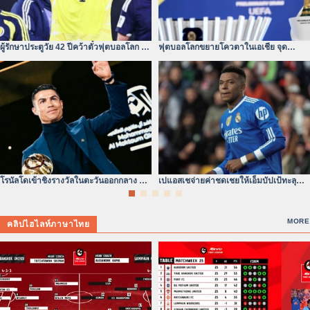
ผู้รักษาประตูวัย 42 ปีคว้าตั๋วฟุตบอลโลก –
ฟุตบอลโลกขยายโควตาในเอเชีย จุด
หัวใจไม่ยอมแพ้
เปลี่ยนของสมรภูมิเอเชีย
โรนัลโดเข้าชิงรางวัลในตะวันออกกลาง ยุค
เปแอสเชจ่ายค่าชดเชยให้เอ็มบัปเป้ทะลุ
เปลี่ยนผ่านแห่งบัลลังก์ลูกหนัง
300 ล้านดอลลาร์จริง
MORE
คลิปไฮไลท์ภาษาไทย