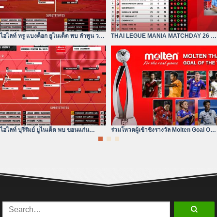
ไฮไลท์ ทรู แบงค็อก ยูไนเต็ด พบ ลำพูน วอริ
THAI LEGUE MANIA MATCHDAY 26 |
เออร์| ไฮลักซ์ รีโว่
ทรู แบงค็อก ยังห่างอยู่ 3
ไฮไลท์ บุรีรัมย์ ยูไนเต็ด พบ ขอนแก่น
ร่วมโหวตผู้เข้าชิงรางวัล Molten Goal Of
ยูไนเต็ด | ไฮลักซ์ รีโว่ ไทย
The Year 2023/24