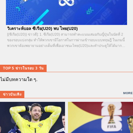
วิเคราะห์บอล ซีเรีย(U20) พบ ไทย(U20)
[(ซีเรีย(U20)) ข่าวดี]: 1. ซีเรีย(U20) สามารถทำคะแนนเสมอกับญี่ปุ่นในนัดที่ 2
ของรอบแบ่งกลุ่ม ทำให้พวกเขามีโอกาสในการผ่านเข้ารอบแบบทฤษฎี ในเกมนี้
พวกเขาต้องพยายามอย่างเต็มที่เพื่อเอาชนะไทย(U20)และทำประตูให้ได้มากขึ้น
หากญี่ปุ่นแพ้ ซีเรียก็ยังมีโอกาสที่จะพลิกสถานการณ์เข้าสู่รอบต่อไปได้ เกมนี้เต็ม
ไปด้วยความมุ่งมั่น2. ซีเรีย(U20) แม้จะมีผลงานในรอบแบ่งกลุ่มเพียงเสมอ 1...
TOP 5 ข่าวในรอบ 3 วัน
ไม่มีบทความใด ๆ.
MORE
ข่าวบันเทิง