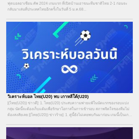
ฟุตบอลอาเซียน คัพ 2024 เกมแรก ที่เปิดบ้านเอาขนะทีมชาติไทย 2-1 ก่อนจะ
กลับมาเล่นที่ประเทศไทยอีกครั้งในวันที่ 5 ม.ค.68...
วิเคราะห์บอล ไทย(U20) พบ เกาหลีใต้(U20)
[(ไทย(U20)) ข่าวดี]: 1. ไทย(U20) ประสบความพ่ายแพ้ในนัดแรกของรอบแบ่ง
กลุ่ม นัดนี้จะต้องเก็บแต้มเพื่อรักษาโอกาสในการเข้ารอบ สภาพจิตใจของทีมไม่
ต้องสงสัยเลย [(ไทย(U20)) ข่าวร้าย]: 1. คู่นี้ยังไม่เคยพบกันมาก่อน เกมนี้เป็นเกม
ต่อสู้สำหรับทั้งสอง [(ไทย(U20)) ปานกลาง]: 1....