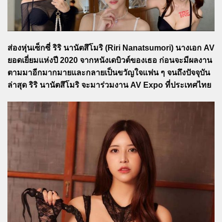
ส่องหุ่นเซ็กซี่ ริริ นานัตสึโมริ (Riri Nanatsumori) นางเอก AV
ยอดเยี่ยมแห่งปี 2020 จากหนังเดบิวต์ของเธอ ก่อนจะมีผลงาน
ตามมาอีกมากมายและกลายเป็นขวัญใจแฟน ๆ จนถึงปัจจุบัน
ล่าสุด ริริ นานัตสึโมริ จะมาร่วมงาน AV Expo ที่ประเทศไทย