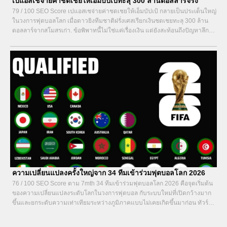
เปแอสเชจ่ายค่าชดเชยให้เอ็มบัปเป้ทะลุ 300 ล้านดอลลาร์จริง
79 / 100 SEO Score เปแอสเชจ่ายค่าชดเชยให้เอ็มบัปเป้ กลายเป็นประเด็นใหญ่
ในวงการฟุตบอลโลก เมื่อดาวยิงทีมชาติฝรั่งเศสเรียกเงินชดเชยทะลุ 300 ล้าน
ดอลลาร์จากสโมสรเก่า. ข้อพิพาทนี้ไม่ใช่แค่เรื่องเงิน แต่ยังสะท้อนถึงปัญหาลึกใน
สัญญาและความสัมพันธ์ระหว่างนักเตะกับต้นสังกัด. ตาม 7mth เปแอสเชตอบโต้
ด้วยคดีมูลค่าสูงกว่าถึง...
ความเปลี่ยนแปลงครั้งใหญ่จาก 34 ทีมเข้าร่วมฟุตบอลโลก 2026
76 / 100 SEO Score ตาม 7mth 34 ทีมเข้าร่วมฟุตบอลโลก 2026 คือจุดเริ่มต้น
ของความเปลี่ยนแปลงระดับโลกในวงการฟุตบอล กับระบบใหม่ที่เปิดกว้างมาก
ขึ้นและยกระดับความเท่าเทียมระหว่างภูมิภาคแบบไม่เคยเกิดขึ้นมาก่อน ทัวร์นา
เมนต์ที่กำลังจะจัดขึ้นในสามประเทศอย่างสหรัฐอเมริกา เม็กซิโก และแคนาดา...