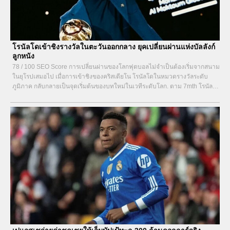
โรนัลโดเข้าชิงรางวัลในตะวันออกกลาง ยุคเปลี่ยนผ่านแห่งบัลลังก์
ลูกหนัง
78 / 100 SEO Score การเปลี่ยนผ่านของโลกฟุตบอลไม่จำเป็นต้องเริ่มจากสนาม
ในยุโรปเสมอไป เมื่อการเข้าชิงของคริสเตียโน โรนัลโดในหมวดรางวัลระดับ
ภูมิภาค กลับกลายเป็นจุดเริ่มต้นของบทใหม่ในเวทีระดับโลก. ตาม 7mth โรนัลโด
เข้าชิงรางวัลในตะวันออกกลางในปี 2025 ไม่ใช่เพียงเพราะจำนวนประตูหรือชื่อ
เสียงที่ผ่านมา แต่เพราะเขาคือสัญลักษณ์ของยุคที่ศูนย์กลางอำนาจลูกหนังกำลัง
เคลื่อนจากตะวันตกมาสู่ตะวันออก...