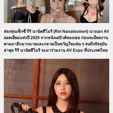
ส่องหุ่นเซ็กซี่ ริริ นานัตสึโมริ (Riri Nanatsumori) นางเอก AV
ยอดเยี่ยมแห่งปี 2020 จากหนังเดบิวต์ของเธอ ก่อนจะมีผลงาน
ตามมาอีกมากมายและกลายเป็นขวัญใจแฟน ๆ จนถึงปัจจุบัน
ล่าสุด ริริ นานัตสึโมริ จะมาร่วมงาน AV Expo ที่ประเทศไทย