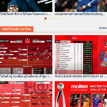
โรนัลโดเข้าชิงรางวัลในตะวันออกกลาง ยุค
เปแอสเชจ่ายค่าชดเชยให้เอ็มบัปเป้ทะลุ
เปลี่ยนผ่านแห่งบัลลังก์ลูกหนัง
300 ล้านดอลลาร์จริง
MORE
คลิปไฮไลท์ภาษาไทย
ไฮไลท์ ทรู แบงค็อก ยูไนเต็ด พบ ลำพูน วอริ
THAI LEGUE MANIA MATCHDAY 26 |
เออร์| ไฮลักซ์ รีโว่
ทรู แบงค็อก ยังห่างอยู่ 3