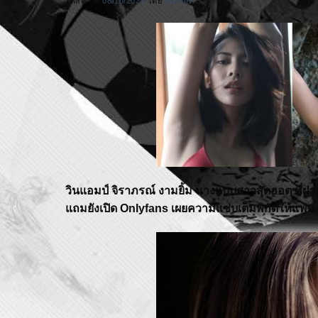
โพสต์เมื่อ
08/10/2025
โดย
ADMIN
วินแอมป์ จิราภรณ์ งามยิ้ม นางแบบสาวสุดฮอต ที่ฝ
แถมยังเปิด Onlyfans เผยความแซ่บเต็มพิกัดให้แฟน ๆ