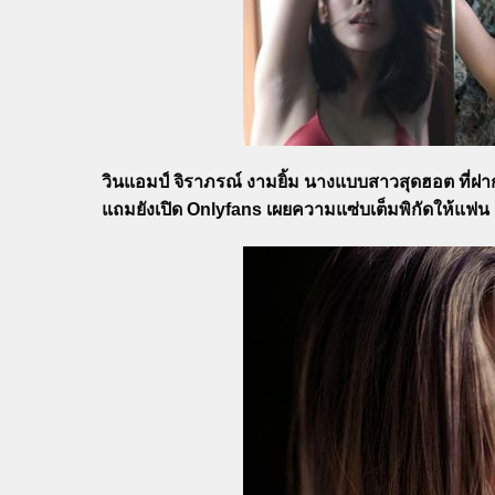
วินแอมป์ จิราภรณ์ งามยิ้ม นางแบบสาวสุดฮอต ที่ฝ
แถมยังเปิด Onlyfans เผยความแซ่บเต็มพิกัดให้แฟน ๆ