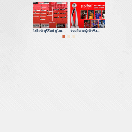
ยูไนเต็ด พบ ลำพูน วอริ
MATCHDAY 26 | ทรู
ชาติจีน
เออร์| ไฮลักซ์ รีโว่
แบงค็อก ยังห่างอยู่ 3
ไฮไลท์ บุรีรัมย์ ยูไนเต็ด
ร่วมโหวตผู้เข้าชิง
รีโว่ คัพ 2023
พบ ขอนแก่น ยูไนเต็ด |
รางวัล Molten Goal
ขอนแก่น ยูไน
ไฮลักซ์ รีโว่ ไทย
Of The Year 2023/24
เมืองทอง ยูไนเ
รอบ 8 ทีม