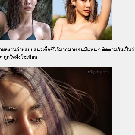
ากผลงานถ่ายแบบแนวเซ็กซี่ไว้มากมาย จนมีแฟน ๆ ติดตามกันเป็นว่
 ถูกใจทั้งโซเชียล