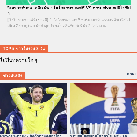
วิเคราะห์บอล เจลีก คัพ : โยโกฮามา เอฟซี VS ซานเฟรซเซ ฮิโรชิม่
า
[(โยโกฮามา เอฟซี) ข่าวดี]: 1. โยโกฮามา เอฟซี ฟอร์มแนวรับแน่นอนด้วยเสียไป
เพียง 2 ประตูใน 5 นัดล่าสุด โดยเก็บคลีนชีตได้ 3 นัด2. โยโกฮามา...
TOP 5 ข่าวในรอบ 3 วัน
ไม่มีบทความใด ๆ.
MORE
ข่าวบันเทิง
ผู้รักษาประตูวัย 42 ปีคว้าตั๋วฟุตบอลโลก –
ฟุตบอลโลกขยายโควตาในเอเชีย จุด