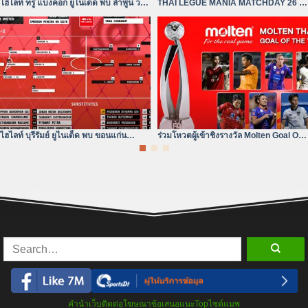
ไฮไลท์ ทรู แบงค็อก ยูไนเต็ด พบ ลำพูน วอริ
THAI LEGUE MANIA MATCHDAY 26 |
เออร์| ไฮลักซ์ รีโว่
ทรู แบงค็อก ยังห่างอยู่ 3
ไฮไลท์ บุรีรัมย์ ยูไนเต็ด พบ ขอนแก่น
ร่วมโหวตผู้เข้าชิงรางวัล Molten Goal Of
ยูไนเต็ด | ไฮลักซ์ รีโว่ ไทย
The Year 2023/24
คำนำเว็บ
ติดต่อโฆษณา
ข้อเสนอแนะ
Top
ไซต์แมพ