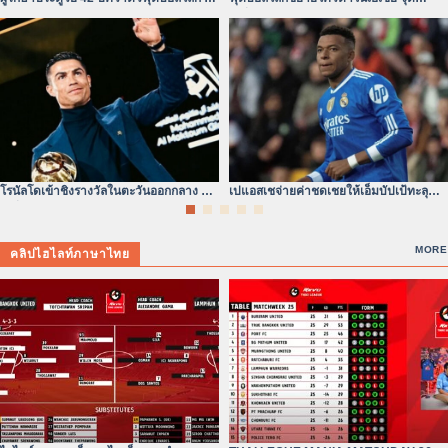
หัวใจไม่ยอมแพ้
เปลี่ยนของสมรภูมิเอเชีย
โรนัลโดเข้าชิงรางวัลในตะวันออกกลาง ยุค
เปแอสเชจ่ายค่าชดเชยให้เอ็มบัปเป้ทะลุ
เปลี่ยนผ่านแห่งบัลลังก์ลูกหนัง
300 ล้านดอลลาร์จริง
MORE
คลิปไฮไลท์ภาษาไทย