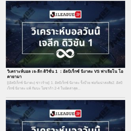
วิเคราะห์บอล เจ-ลีก ดิวิชั่น 1 ：อัลบิเร็กซ์ นิงาตะ VS ฟาเจียโน โอ
คายามา
[(อัลบิเร็กซ์ นิงาตะ) ข่าวร้าย]: 1. อัลบิเร็กซ์ นิงาตะ รั้งบ๊วย ฟอร์มน่าสงสัย2. อัลบิ
เร็กซ์ นิงาตะ แพ้ กัมบะ โอซาก้า 2-4 ในนัดล่าสุด...