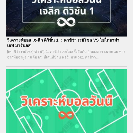
วิเคราะห์บอล เจ-ลีก ดิวิชั่น 1 ：คาชิว่า เรย์โซล VS โยโกฮาม่า
เอฟ มารินอส
[(คาชิว่า เรย์โซล) ข่าวดี]: 1. คาชิว่า เรย์โซล รั้งอันดับ 4 ของตารางคะแนน ห่าง
จากทีมจ่าฝูง 7 แต้ม เกมนี้เล่นที่บ้าน ฟอร์มมาแรง2. คาชิว่า...