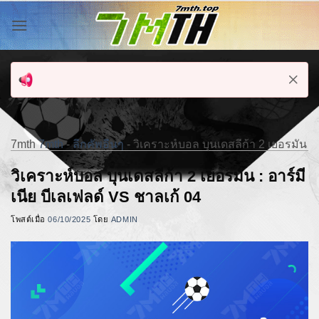
ข้าม
ไป
ยัง
เนื้อหา
7mth
7mth
-
ลีกคัพอื่นๆ
-
วิเคราะห์บอล บุนเดสลีก้า 2 เยอรมัน : 
วิเคราะห์บอล บุนเดสลีก้า 2 เยอรมัน : อาร์มี
เนีย บีเลเฟลด์ VS ชาลเก้ 04
โพสต์เมื่อ
06/10/2025
โดย
ADMIN