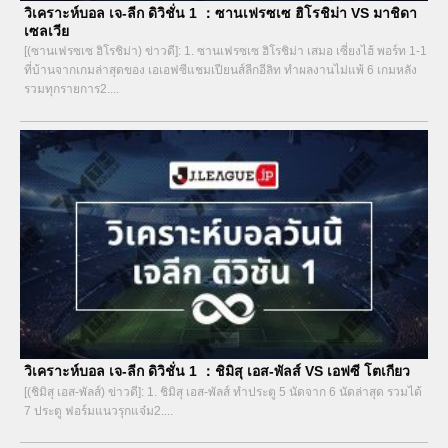
วิเคราะห์บอล เจ-ลีก ดิวิชั่น 1 ：ซานเฟรซเซ ฮิโรชิม่า VS มาชิดา
เซลเวีย
[(ซานเฟรซเซ ฮิโรชิม่า) ข่าวดี]: 1. ซานเฟรซเซ ฮิโรชิม่า เสมอ เซี่ยงไฮ้ พอร์ท 1-1
ที่บ้านจากเกมล่าสุดของ เอเอฟซีแชมเปียนส์ลีกอีลิท ทำผลงานไม่แพ้ 6 เกมหลัง
รวมทุกรายการ2....
วิเคราะห์บอล เจ-ลีก ดิวิชั่น 1 ：ชิมิสุ เอส-พัลส์ VS เอฟซี โตเกียว
[(ชิมิสุ เอส-พัลส์) ข่าวดี]: 1. ชิมิสุ เอส-พัลส์ ทำประตู 5 นัดจาก 6 นัดล่าสุด รวมได้
7 ประตู ฟอร์มแนวรุกแจ๋ม2....