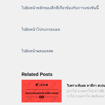
ไปยังหน้าหลักของลีกที่เกี่ยวข้องกับการแข่งขันนี้
ไปยังหน้าโปรแกรมบอล
ไปยังหน้าผลบอลสด
Related Posts
วิเคราะห์บอล ลาลีกา สเปน 
[(ราโย่ บาเยกาโน่) ข่าวดี]:
ราโย่ บาเยกาโน่ ฟอร์มแนวร