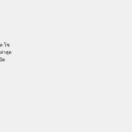
ัล โซ
ล่าสุด
ปิด