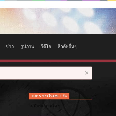
ข่าว
รูปภาพ
วีดีโอ
ลีกคัพอื่นๆ
TOP 5 ข่าวในรอบ 3 วัน
ไม่มีบทความใด ๆ.