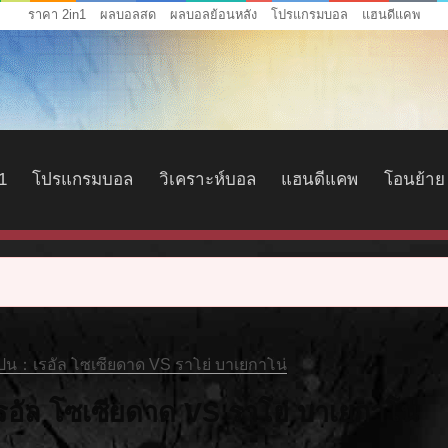
ราคา 2in1
ผลบอลสด
ผลบอลย้อนหลัง
โปรแกรมบอล
แฮนดีแคพ
1
โปรแกรมบอล
วิเคราะห์บอล
แฮนดีแคพ
โอนย้าย
เปน：เรอัล โซเซียดาด VS ราโย่ บาเยกาโน่
อัล โซเซียดาด VS ราโย่ บาเยกาโน่