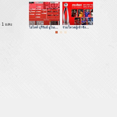
ยูไนเต็ด พบ ลำพูน วอริ
MATCHDAY 26 | ทรู
ชาติจีน
เออร์| ไฮลักซ์ รีโว่
แบงค็อก ยังห่างอยู่ 3
อ 1 และ
ไฮไลท์ บุรีรัมย์ ยูไนเต็ด
ร่วมโหวตผู้เข้าชิง
รีโว่ คัพ 2023
พบ ขอนแก่น ยูไนเต็ด |
รางวัล Molten Goal
ขอนแก่น ยูไน
ไฮลักซ์ รีโว่ ไทย
Of The Year 2023/24
เมืองทอง ยูไนเ
รอบ 8 ทีม