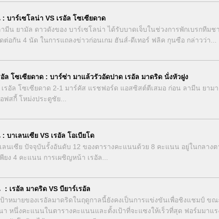
 : บาร์เซโลน่า VS เรอัล โซเซียดาด
. ลามีน ยามัล ดาวดังของ บาร์เซโลน่า ได้รับบาดเจ็บในช่วงการพักเบรกทีมชา
อกัน 4 นัด ในการแถลงข่าวก่อนเกม ฮันส์-ดีเทอร์ ฟลิค กุนซือ กล่าวว่า...
ัล โซเซียดาด : บาร์ซ่า มาแล้วรัวอัดปาด เรอัล มาดริด นั่งหัวฝูง
น เรอัล โซเซียดาด 2-1 มาร์คัส แรชฟอร์ด แอสซิสต์ตีเสมอ ก่อน ลามีน ยาม
ฟสกี้ โหม่งประตูชัย...
 : บาเลนเซีย VS เรอัล โอเบียโด
บาเลนเซีย ปัจจุบันรั้งอันดับ 12 ของตารางคะแนนด้วย 8 คะแนน อยู่ในกลาง
ียง 4 คะแนน การเผชิญหน้า เรอัล...
 ：เรอัล มาดริด VS บียาร์เรอัล
. เป้าหมายของเรอัลมาดริดในฤดูกาลนี้ยังคงเป็นการแข่งขันเพื่อชิงแชมป์ ขณะ
 หนึ่งคะแนนในตารางคะแนนและตั้งเป้าที่จะแซงให้เร็วที่สุด ฟอร์มมาแรง