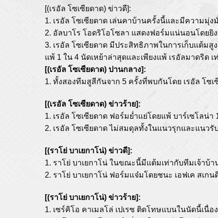
[(เรอัล โซเซียดาด) ข่าวดี]:
1. เรอัล โซเซียดาด เล่นคาบ้านครั้งนี้และมีความมุ่ง
2. อัลบาโร โอดริโอโซลา แสดงฟอร์มแน่นอนโดยยิงปร
3. เรอัล โซเซียดาด มีประสิทธิภาพในการเก็บแต้มสู
แพ้ 1 ใน 4 นัดเหย้าล่าสุดและเพียงแพ้ เรอัลมาดริด เท่
[(เรอัล โซเซียดาด) ปานกลาง]:
1. ทั้งสองทีมสูสีกันจาก 5 ครั้งที่พบกันโดย เรอัล โ
[(เรอัล โซเซียดาด) ข่าวร้าย]:
1. เรอัล โซเซียดาด ฟอร์มย่ำแย่โดยแพ้ บาร์เซโลน่า 1
2. เรอัล โซเซียดาด ไม่สมดุลทั้งในแนวรุกและแนวรับ
[(ราโย่ บาเยกาโน่) ข่าวดี]:
1. ราโย่ บาเยกาโน่ ในขณะนี้มีแต้มเท่ากับทีมเจ้าบ้าน
2. ราโย่ บาเยกาโน่ ฟอร์มแจ๋มโดยชนะ เอฟเค สเกนด
[(ราโย่ บาเยกาโน่) ข่าวร้าย]:
1. เซร์คิโอ คาเมลโล่ เปเรซ ติดโทษแบนในนัดนี้เ