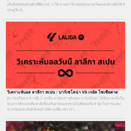
เห็นถึงฟอร์มส่วนตัวที่ดีมาก2. ราโย่ บาเยกาโน่ ฟอร์มแนวรุกโดดเด่นด้วยยิงได้ 8
ประตูใน 5...
วิเคราะห์บอล ลาลีกา สเปน : บาร์เซโลน่า VS เรอัล โซเซียดาด
[(บาร์เซโลน่า) ข่าวดี]: 1. ลามีน ยามัล ดาวดังของ บาร์เซโลน่า ได้รับบาดเจ็บใน
ช่วงการพักเบรกทีมชาติเดือนกันยายนและขาดไปติดต่อกัน 4 นัด ในการแถลง
ข่าวก่อนเกม ฮันส์-ดีเทอร์ ฟลิค กุนซือ กล่าวว่า...