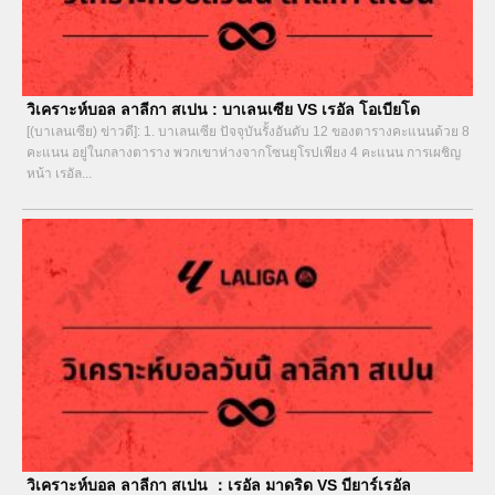
วิเคราะห์บอล ลาลีกา สเปน : บาเลนเซีย VS เรอัล โอเบียโด
[(บาเลนเซีย) ข่าวดี]: 1. บาเลนเซีย ปัจจุบันรั้งอันดับ 12 ของตารางคะแนนด้วย 8
คะแนน อยู่ในกลางตาราง พวกเขาห่างจากโซนยุโรปเพียง 4 คะแนน การเผชิญ
หน้า เรอัล...
วิเคราะห์บอล ลาลีกา สเปน ：เรอัล มาดริด VS บียาร์เรอัล