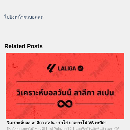
ไปยังหน้าผลบอลสด
Related Posts
วิเคราะห์บอล ลาลีกา สเปน : ราโย่ บาเยกาโน่ VS เซบีย่า
[(ราโย่ บาเยกาโน่) ข่าวดี]:1. Isi Palazon ได้ 1 แอสซิสต์ในนัดที่แล้ว แสดงให้