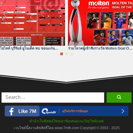
ไฮไลท์ บุรีรัมย์ ยูไนเต็ด พบ ขอนแก่น
ร่วมโหวตผู้เข้าชิงรางวัล Molten Goal Of
ยูไนเต็ด | ไฮลักซ์ รีโว่ ไทย
The Year 2023/24
คำนำเว็บ
ติดต่อโฆษณา
ข้อเสนอแนะ
Top
ไซต์แมพ
เวบไซด์นี้สงวนลิขสิทธิ์โดย www.7mth.com Copyright © 2003 - 2025