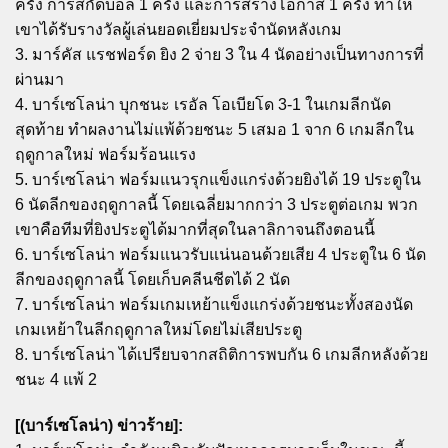
ครั้ง การสกัดบอล 1 ครั้ง และการสร้างโอกาส 1 ครั้ง ทำให้
เขาได้รับรางวัลผู้เล่นยอดเยี่ยมประจำนัดหลังเกม
3. มาร์คัส แรชฟอร์ด ยิง 2 จ่าย 3 ใน 4 นัดอย่างเป็นทางการที่
ผ่านมา
4. บาร์เซโลน่า บุกชนะ เรอัล โอเบียโด 3-1 ในเกมลีกนัด
สุดท้าย ทำผลงานไม่แพ้ด้วยชนะ 5 เสมอ 1 จาก 6 เกมลีกใน
ฤดูกาลใหม่ ฟอร์มร้อนแรง
5. บาร์เซโลน่า ฟอร์มแนวรุกแข็งแกร่งด้วยยิงได้ 19 ประตูใน
6 นัดลีกของฤดูกาลนี้ โดยเฉลี่ยมากกว่า 3 ประตูต่อเกม พวก
เขาคือทีมที่ยิงประตูได้มากที่สุดในลาลิกาจนถึงตอนนี้
6. บาร์เซโลน่า ฟอร์มแนวรับแน่นอนด้วยเสีย 4 ประตูใน 6 นัด
ลีกของฤดูกาลนี้ โดยเก็บคลีนชีตได้ 2 นัด
7. บาร์เซโลน่า ฟอร์มเกมเหย้าแข็งแกร่งด้วยชนะทั้งสองนัด
เกมเหย้าในลีกฤดูกาลใหม่โดยไม่เสียประตู
8. บาร์เซโลน่า ได้เปรียบจากสถิติการพบกัน 6 เกมลีกหลังด้วย
ชนะ 4 แพ้ 2
[(บาร์เซโลน่า) ข่าวร้าย]: