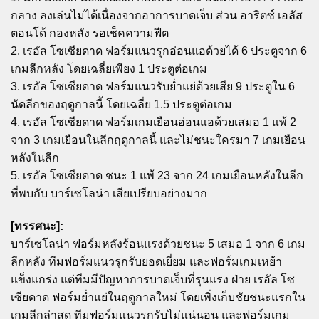
กลาง ลงเล่นไม่ได้เนื่องจากอาการบาดเจ็บ ส่วน อาริตซ์ เอลัส
ตอนโด้ กองหลัง รอเช็คความฟีต
2. เรอัล โซเซียดาด ฟอร์มแนวรุกอ่อนแอด้วยได้ 6 ประตูจาก 6
เกมลีกหลัง โดยเฉลี่ยเพียง 1 ประตูต่อเกม
3. เรอัล โซเซียดาด ฟอร์มแนวรับย่ำแย่ด้วยเสีย 9 ประตูใน 6
นัดลีกของฤดูกาลนี้ โดยเฉลี่ย 1.5 ประตูต่อเกม
4. เรอัล โซเซียดาด ฟอร์มเกมเยือนอ่อนแอด้วยเสมอ 1 แพ้ 2
จาก 3 เกมเยือนในลีกฤดูกาลนี้ และไม่ชนะใครมา 7 เกมเยือน
หลังในลีก
5. เรอัล โซเซียดาด ชนะ 1 แพ้ 23 จาก 24 เกมเยือนหลังในลีก
ที่พบกับ บาร์เซโลน่า เสียเปรียบอย่างมาก
[ทรรศนะ]:
บาร์เซโลน่า ฟอร์มหลังร้อนแรงด้วยชนะ 5 เสมอ 1 จาก 6 เกม
ลีกหลัง ทีมฟอร์มแนวรุกรับยอดเยี่ยม และฟอร์มเกมเหย้า
แข็งแกร่ง แต่ทีมมีปัญหาการบาดเจ็บที่รุนแรง ฝ่าย เรอัล โซ
เซียดาด ฟอร์มย่ำแย่ในฤดูกาลใหม่ โดยเพิ่งเก็บชัยชนะแรกใน
เกมลีกล่าสุด ทีมฟอร์มแนวรุกรับไม่แน่นอน และฟอร์มเกม