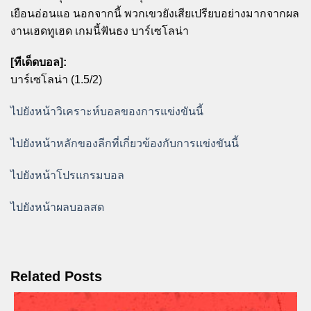
เยือนอ่อนแอ นอกจากนี้ พวกเขวยังเสียเปรียบอย่างมากจากผล
งานเฮดทูเฮด เกมนี้ฟันธง บาร์เซโลน่า
[ทีเด็ดบอล]:
บาร์เซโลน่า (1.5/2)
ไปยังหน้าวิเคราะห์บอลของการแข่งขันนี้
ไปยังหน้าหลักของลีกที่เกี่ยวข้องกับการแข่งขันนี้
ไปยังหน้าโปรแกรมบอล
ไปยังหน้าผลบอลสด
Related Posts