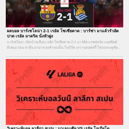
ผลบอล บาร์เซโลน่า 2-1 เรอัล โซเซียดาด : บาร์ซ่า มาแล้วรัวอัด
ปาด เรอัล มาดริด นั่งหัวฝูง
บาร์เซโลน่า เปิดบ้านเฉือน เรอัล โซเซียดาด 2-1 มาร์คัส แรชฟอร์ด แอสซิสต์
ตีเสมอ ก่อน ลามีน ยามาล ลงสำรองปั้น โรเบิร์ต เลวานดอฟสกี้ โหม่งประตูชัย...
วิเคราะห์บอล ลาลีกา สเปน : บาเลนเซีย VS เรอัล โอเบียโด