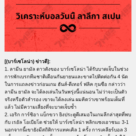
[(บาร์เซโลน่า) ข่าวดี]:
1. ลามีน ยามัล ดาวดังของ บาร์เซโลน่า ได้รับบาดเจ็บในช่วง
การพักเบรกทีมชาติเดือนกันยายนและขาดไปติดต่อกัน 4 นัด
ในการแถลงข่าวก่อนเกม ฮันส์-ดีเทอร์ ฟลิค กุนซือ กล่าวว่า
ลามีน ยามัล จะได้ลงเล่นในวันพรุ่งนี้แน่นอน ไม่ว่าจะเป็นตัว
จริงหรือตัวสำรอง เขาจะได้ลงเล่น ผมคิดว่าเขาพร้อมเต็มที่
แล้ว ไม่มีความเสี่ยงที่จะบาดเจ็บซ้ำ
2. เอริก การ์ซิอา แบ็กขวา ยิงประตูตีเสมอในเกมลีกล่าสุดที่พบ
กับ เรอัล โอเบียโด ช่วยให้ บาร์เซโลน่า พลิกเเซงเอาชนะ 3-1
นอกจากนี้เขายังมีสถิติการแทคเคิล 1 ครั้ง การเคลียร์บอล 3