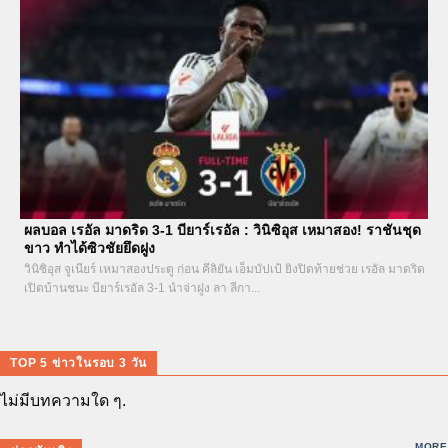
ผลบอล เรอัล มาดริด 3-1 บียาร์เรอัล : วินิซิอุส เหมาสอง! ราชันชุด
ขาว ทำได้ซิวชัยยึดฝูง
วินิซิอุส จูเนียร์ เหมาสองประตู ก่อน คีลิยัน เอ็มบัปเป้ ยิงปิดท้ายช่วย เรอัล มาดริด
เปิดบ้านชนะ บียาร์เรอัล 3-1 นำจ่าฝูง ลา ลีกา...
TOP 5 ข่าวในรอบ 3 วัน
ไม่มีบทความใด ๆ.
MORE