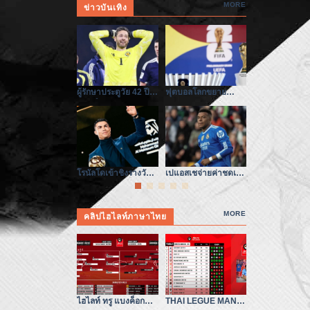
MORE
ข่าวบันเทิง
ผู้รักษาประตูวัย 42 ปี
ฟุตบอลโลกขยาย
ความเปลี่ยนแ
คว้าตั๋วฟุตบอลโลก –
โควตาในเอเชีย จุด
ใหญ่จาก 34 ท
หัวใจไม่ยอมแพ้
เปลี่ยนของสมรภูมิ
ร่วมฟุตบอลโ
เอเชีย
โรนัลโดเข้าชิงรางวัล
เปแอสเชจ่ายค่าชดเชย
ฟีฟ่ากล่าวหา
ในตะวันออกกลาง ยุค
ให้เอ็มบัปเป้ทะลุ 300
– เมื่อความจร
เปลี่ยนผ่านแห่งบัลลังก์
ล้านดอลลาร์จริง
เปิดโปงวงการ
ลูกหนัง
MORE
คลิปไฮไลท์ภาษาไทย
ไฮไลท์ ทรู แบงค็อก
THAI LEGUE MANIA
ทีมชาติไทย 1