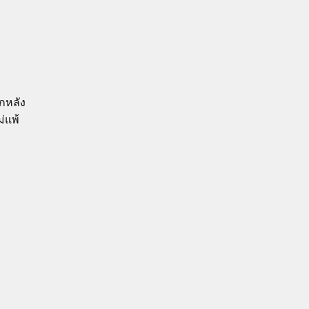
กหลัง
่แพ้