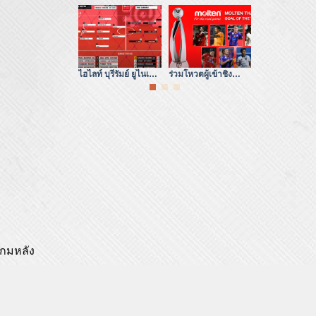
ยูไนเต็ด พบ ลำพูน วอริ
MATCHDAY 26 | ทรู
ชาติจีน
เออร์| ไฮลักซ์ รีโว่
แบงค็อก ยังห่างอยู่ 3
ไฮไลท์ บุรีรัมย์ ยูไนเต็ด
ร่วมโหวตผู้เข้าชิง
รีโว่ คัพ 2023
พบ ขอนแก่น ยูไนเต็ด |
รางวัล Molten Goal
ขอนแก่น ยูไน
ไฮลักซ์ รีโว่ ไทย
Of The Year 2023/24
เมืองทอง ยูไนเ
รอบ 8 ทีม
เกมหลัง