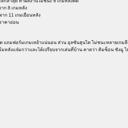
มลีกล่าสุด ทำผลงานไม่ชนะ 6 เกมหลังติด
ดจาก 8 เกมหลัง
 จาก 11 เกมเยือนหลัง
รราคาอ่อน
ังติด แถมฟอร์มเกมเหย้าแน่นอน ส่วน อุลซันฮุนได ไม่ชนะหลายเกมลี
มหลังแจ๋มกว่าและได้เปรียบจากเล่นที่บ้าน คาดว่า คิมช็อน ซังมู ไม