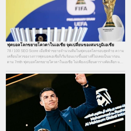
ฟุตบอลโลกขยายโควตาในเอเชีย จุดเปลี่ยนของสมรภูมิเอเชีย
78 / 100 SEO Score เมื่อฟีฟ่าขยายจำนวนทีมในฟุตบอลโลกรอบสุดท้าย ความ
เคลื่อนไหวของวงการฟุตบอลเอเชียก็เริ่มร้อนแรงขึ้นอย่างที่ไม่เคยเป็นมาก่อน.
ตาม 7mth ฟุตบอลโลกขยายโควตาในเอเชีย ไม่เพียงเปลี่ยนตารางคัดเลือก แต่
ยังเปลี่ยนทิศทางการวางแผนระดับชาติในระยะยาว. หลายประเทศเริ่มลงทุนกับ
แนวทางใหม่ทั้งจากภายในและภายนอก เพื่อไขว่คว้าโอกาสที่เคยห่างไกล.
ความเคลื่อนไหวแรงจากฟุตบอลโลกขยายโควตาในเอเชีย...