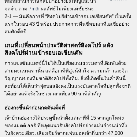
พลิกสถานการณ์กลับมาอย่างยิ่งใหญ่และน่า
จดจำ. ตาม
7mth
ผลลัพธ์ไม่เพียงแค่ชัยชนะ
2-1 — มันคือการที่ “สิงคโปร์ผ่านเข้ารอบเอเชียนคัพ” เป็นครั้ง
แรกในรอบ 43 ปี พร้อมประกาศการคืนชีพบนเวทีเอเชียอย่าง
สมศักดิ์ศรี
เกมที่เปลี่ยนหน้าประวัติศาสตร์สิงคโปร์ หลัง
สิงคโปร์ผ่านเข้ารอบเอเชียนคัพ
การแข่งขันแมตช์นี้ไม่ได้เป็นเพียงเกมธรรมดาที่เดิมพันด้วย
สามคะแนนเท่านั้น แต่คือเวทีพิสูจน์หัวใจ ความกล้า และจิต
วิญญาณของทีมชาติสิงคโปร์ทั้งทีม. สิ่งที่เกิดขึ้นในค่ำคืนนี้
สะท้อนให้เห็นว่าฟุตบอลยังคงเป็นแรงบันดาลใจที่ปลุกทั้งชาติ
ได้อย่างแท้จริงในช่วงเวลาเพียง 90 นาทีสำคัญ
ฮ่องกงขึ้นนำก่อนกดดันเต็มที่
เจ้าบ้านฮ่องกงได้ประตูขึ้นนำตั้งแต่นาทีที่ 15 จากลูกโหม่ง
ของแมตต์ ออร์ ที่หลุดแนวรับสิงคโปร์อย่างแม่นยำจนน่าทึ่ง
ในจังหวะเดียว. เสียงเชียร์จากแฟนบอลเจ้าถิ่นกว่า 47,000