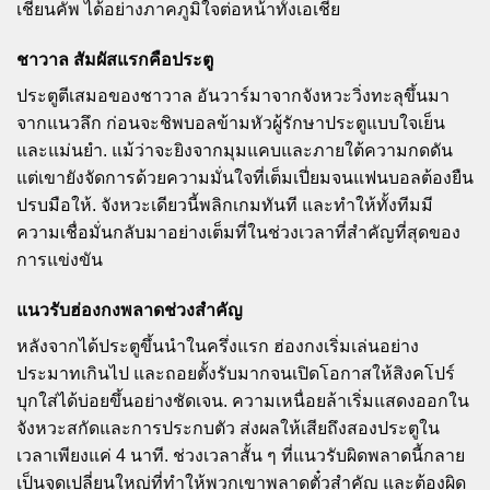
เชียนคัพ ได้อย่างภาคภูมิใจต่อหน้าทั้งเอเชีย
ชาวาล สัมผัสแรกคือประตู
ประตูตีเสมอของชาวาล อันวาร์มาจากจังหวะวิ่งทะลุขึ้นมา
จากแนวลึก ก่อนจะชิพบอลข้ามหัวผู้รักษาประตูแบบใจเย็น
และแม่นยำ. แม้ว่าจะยิงจากมุมแคบและภายใต้ความกดดัน
แต่เขายังจัดการด้วยความมั่นใจที่เต็มเปี่ยมจนแฟนบอลต้องยืน
ปรบมือให้. จังหวะเดียวนี้พลิกเกมทันที และทำให้ทั้งทีมมี
ความเชื่อมั่นกลับมาอย่างเต็มที่ในช่วงเวลาที่สำคัญที่สุดของ
การแข่งขัน
แนวรับฮ่องกงพลาดช่วงสำคัญ
หลังจากได้ประตูขึ้นนำในครึ่งแรก ฮ่องกงเริ่มเล่นอย่าง
ประมาทเกินไป และถอยตั้งรับมากจนเปิดโอกาสให้สิงคโปร์
บุกใส่ได้บ่อยขึ้นอย่างชัดเจน. ความเหนื่อยล้าเริ่มแสดงออกใน
จังหวะสกัดและการประกบตัว ส่งผลให้เสียถึงสองประตูใน
เวลาเพียงแค่ 4 นาที. ช่วงเวลาสั้น ๆ ที่แนวรับผิดพลาดนี้กลาย
เป็นจุดเปลี่ยนใหญ่ที่ทำให้พวกเขาพลาดตั๋วสำคัญ และต้องผิด