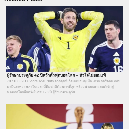
ผู้รักษาประตูวัย 42 ปีคว้าตั๋วฟุตบอลโลก – หัวใจไม่ยอมแพ้
79 / 100 SEO Score ตาม 7mth จากจุดที่เกือบแขวนถุงมือ เครก กอร์ดอน กลับ
มายืนระหว่างเสาในเวลาที่ทีมชาติต้องการที่สุด พร้อมพาสกอตแลนด์เข้าสู่
ฟุตบอลโลกอีกครั้งในรอบ 28 ปี ผู้รักษาประตูวัย...