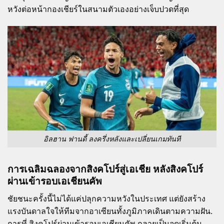
หวังต่อหน้ากองเชียร์ในสนามตัวเองอย่างเจ็บปวดที่สุด
อิลฮาน ฟานดี้ ลงครึ่งหลังและเปลี่ยนเกมทันที
การเฉลิมฉลองจากสิงคโปร์สู่เอเชีย หลังสิงคโปร์
ผ่านเข้ารอบเอเชียนคัพ
ชัยชนะครั้งนี้ไม่ได้แค่ปลุกความหวังในประเทศ แต่ยังสร้าง
แรงบันดาลใจให้ทีมจากอาเซียนทั้งภูมิภาคเดินตามความฝัน.
การที่ สิงคโปร์ผ่านเข้ารอบเอเชียนคัพ กลายเป็นจุดเริ่มต้น