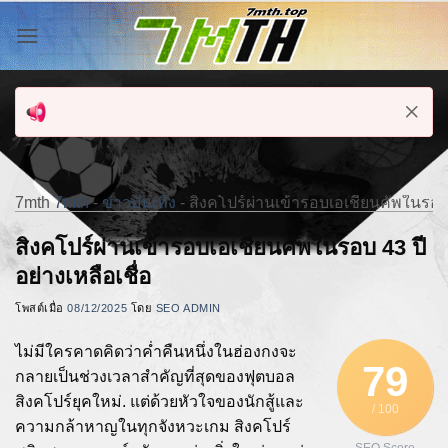
ข้าม
ไป
ยัง
เนื้อหา
7mth
7mth
-
ข่าวบันเทิง
-
สิงคโปร์ผ่านเข้ารอบเอเชียนคัพในรอบ 4
สิงคโปร์ผ่านเข้ารอบเอเชียนคัพในรอบ 43 ปี
อย่างเหลือเชื่อ
โพสต์เมื่อ
08/12/2025
โดย
SEO ADMIN
ไม่มีใครคาดคิดว่าค่ำคืนหนึ่งในฮ่องกงจะ
79
กลายเป็นช่วงเวลาสำคัญที่สุดของฟุตบอล
สิงคโปร์ยุคใหม่. แต่ด้วยหัวใจของนักสู้และ
/ 100
ความกล้าหาญในทุกจังหวะเกม สิงคโปร์
SEO Score