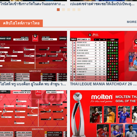
โรนัลโดเข้าชิงรางวัลในตะวันออกกลาง ยุค
เปแอสเชจ่ายค่าชดเชยให้เอ็มบัปเป้ทะลุ
เปลี่ยนผ่านแห่งบัลลังก์ลูกหนัง
300 ล้านดอลลาร์จริง
MORE
คลิปไฮไลท์ภาษาไทย
ไฮไลท์ ทรู แบงค็อก ยูไนเต็ด พบ ลำพูน วอริ
THAI LEGUE MANIA MATCHDAY 26 |
เออร์| ไฮลักซ์ รีโว่
ทรู แบงค็อก ยังห่างอยู่ 3