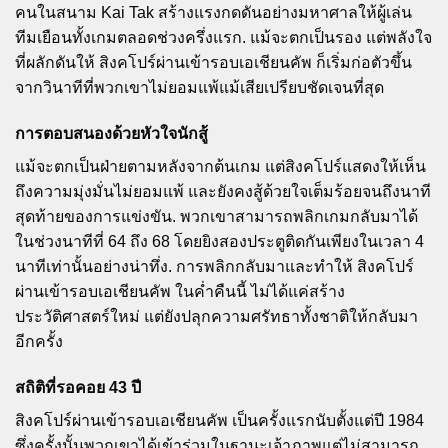
คนในสนาม Kai Tak สร้างแรงกดดันอย่างมหาศาลให้ผู้เล่น
ทีมเยือนทั้งเกมตลอดช่วงครึ่งแรก. แม้จะตกเป็นรอง แต่พลังใจ
ที่ผลักดันให้ สิงคโปร์ผ่านเข้ารอบเอเชียนคัพ ก็เริ่มก่อตัวขึ้น
จากวินาทีที่พวกเขาไม่ยอมแพ้แม้เสียเปรียบชัดเจนที่สุด
การตอบสนองด้วยหัวใจนักสู้
แม้จะตกเป็นฝ่ายตามหลังจากต้นเกม แต่สิงคโปร์แสดงให้เห็น
ถึงความมุ่งมั่นไม่ยอมแพ้ และยังคงสู้ด้วยใจเต็มร้อยจนถึงนาที
สุดท้ายของการแข่งขัน. พวกเขาสามารถพลิกเกมกลับมาได้
ในช่วงนาทีที่ 64 ถึง 68 โดยยิงสองประตูติดกันเพียงในเวลา 4
นาทีเท่านั้นอย่างน่าทึ่ง. การพลิกกลับมาและทำให้ สิงคโปร์
ผ่านเข้ารอบเอเชียนคัพ ในค่ำคืนนี้ ไม่ได้แค่สร้าง
ประวัติศาสตร์ใหม่ แต่ยังปลุกความศรัทธาทั้งชาติให้กลับมา
อีกครั้ง
สถิติที่รอคอย 43 ปี
สิงคโปร์ผ่านเข้ารอบเอเชียนคัพ เป็นครั้งแรกนับตั้งแต่ปี 1984
ซึ่งครั้งนั้นพวกเขาได้เข้าร่วมในฐานะเจ้าภาพแต่ไม่สามารถ