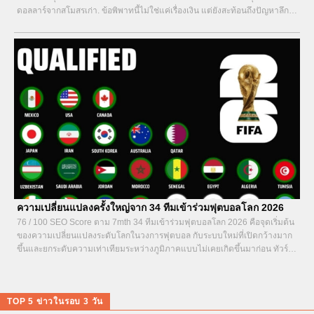
ดอลลาร์จากสโมสรเก่า. ข้อพิพาทนี้ไม่ใช่แค่เรื่องเงิน แต่ยังสะท้อนถึงปัญหาลึกใน
สัญญาและความสัมพันธ์ระหว่างนักเตะกับต้นสังกัด. ตาม 7mth เปแอสเชตอบโต้
ด้วยคดีมูลค่าสูงกว่าถึง...
ความเปลี่ยนแปลงครั้งใหญ่จาก 34 ทีมเข้าร่วมฟุตบอลโลก 2026
76 / 100 SEO Score ตาม 7mth 34 ทีมเข้าร่วมฟุตบอลโลก 2026 คือจุดเริ่มต้น
ของความเปลี่ยนแปลงระดับโลกในวงการฟุตบอล กับระบบใหม่ที่เปิดกว้างมาก
ขึ้นและยกระดับความเท่าเทียมระหว่างภูมิภาคแบบไม่เคยเกิดขึ้นมาก่อน ทัวร์นา
เมนต์ที่กำลังจะจัดขึ้นในสามประเทศอย่างสหรัฐอเมริกา เม็กซิโก และแคนาดา...
TOP 5 ข่าวในรอบ 3 วัน