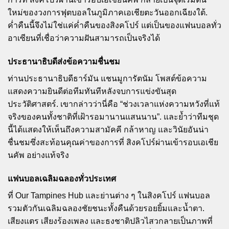
ใหม่ของวงการฟุตบอลในภูมิภาคเอเชียตะวันออกเฉียงใต้.
ค่ำคืนนี้จึงไม่ใช่แค่ค่ำคืนของสิงคโปร์ แต่เป็นของแฟนบอลทั่ว
อาเซียนที่เชื่อว่าความฝันสามารถเป็นจริงได้
ประธานาธิบดีส่งข้อความชื่นชม
ท่านประธานาธิบดีธาร์มัน แชนมูการัตนัม โพสต์ข้อความ
แสดงความยินดีต่อทีมทันทีหลังจบการแข่งขันสุด
ประวัติศาสตร์. เขากล่าวว่านี่คือ “ช่วงเวลาแห่งความหวังที่แท้
จริงของคนทั้งชาติที่เฝ้ารอมานานแสนนาน”. และย้ำว่าทีมชุด
นี้ได้แสดงให้เห็นถึงความสามัคคี กล้าหาญ และวินัยอันน่า
ชื่นชมซึ่งสะท้อนคุณค่าของการที่ สิงคโปร์ผ่านเข้ารอบเอเชีย
นคัพ อย่างแท้จริง
แฟนบอลเฉลิมฉลองทั่วประเทศ
ที่ Our Tampines Hub และย่านต่าง ๆ ในสิงคโปร์ แฟนบอล
รวมตัวกันเฉลิมฉลองชัยชนะทั้งคืนด้วยรอยยิ้มและน้ำตา.
เสียงแตร เสียงร้องเพลง และธงชาติปลิวไสวกลายเป็นภาพที่