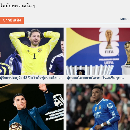
ไม่มีบทความใด ๆ.
MORE
ข่าวบันเทิง
ผู้รักษาประตูวัย 42 ปีคว้าตั๋วฟุตบอลโลก –
ฟุตบอลโลกขยายโควตาในเอเชีย จุด
หัวใจไม่ยอมแพ้
เปลี่ยนของสมรภูมิเอเชีย