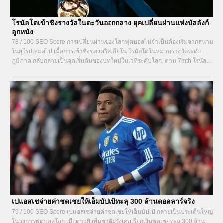
โรนัลโดเข้าชิงรางวัลในตะวันออกกลาง ยุคเปลี่ยนผ่านแห่งบัลลังก์
ลูกหนัง
78 / 100 SEO Score การเปลี่ยนผ่านของโลกฟุตบอลไม่จำเป็นต้องเริ่มจากสนาม
ในยุโรปเสมอไป เมื่อการเข้าชิงของคริสเตียโน โรนัลโดในหมวดรางวัลระดับ
ภูมิภาค กลับกลายเป็นจุดเริ่มต้นของบทใหม่ในเวทีระดับโลก. ตาม 7mth โรนัลโด
เข้าชิงรางวัลในตะวันออกกลางในปี 2025 ไม่ใช่เพียงเพราะจำนวนประตูหรือชื่อ
เสียงที่ผ่านมา แต่เพราะเขาคือสัญลักษณ์ของยุคที่ศูนย์กลางอำนาจลูกหนังกำลัง
เคลื่อนจากตะวันตกมาสู่ตะวันออก...
เปแอสเชจ่ายค่าชดเชยให้เอ็มบัปเป้ทะลุ 300 ล้านดอลลาร์จริง
79 / 100 SEO Score เปแอสเชจ่ายค่าชดเชยให้เอ็มบัปเป้ กลายเป็นประเด็นใหญ่
ในวงการฟุตบอลโลก เมื่อดาวยิงทีมชาติฝรั่งเศสเรียกเงินชดเชยทะลุ 300 ล้าน