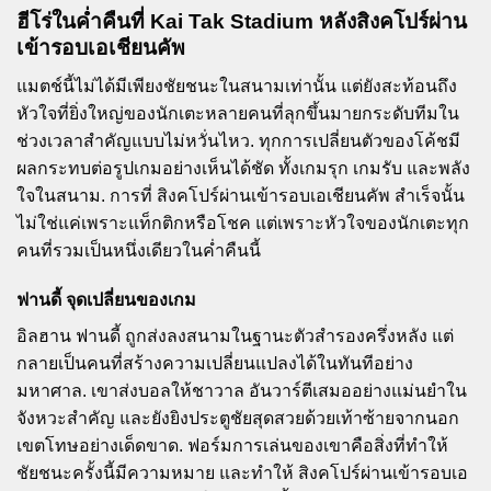
ฮีโร่ในค่ำคืนที่ Kai Tak Stadium หลังสิงคโปร์ผ่าน
เข้ารอบเอเชียนคัพ
แมตช์นี้ไม่ได้มีเพียงชัยชนะในสนามเท่านั้น แต่ยังสะท้อนถึง
หัวใจที่ยิ่งใหญ่ของนักเตะหลายคนที่ลุกขึ้นมายกระดับทีมใน
ช่วงเวลาสำคัญแบบไม่หวั่นไหว. ทุกการเปลี่ยนตัวของโค้ชมี
ผลกระทบต่อรูปเกมอย่างเห็นได้ชัด ทั้งเกมรุก เกมรับ และพลัง
ใจในสนาม. การที่ สิงคโปร์ผ่านเข้ารอบเอเชียนคัพ สำเร็จนั้น
ไม่ใช่แค่เพราะแท็กติกหรือโชค แต่เพราะหัวใจของนักเตะทุก
คนที่รวมเป็นหนึ่งเดียวในค่ำคืนนี้
ฟานดี้ จุดเปลี่ยนของเกม
อิลฮาน ฟานดี้ ถูกส่งลงสนามในฐานะตัวสำรองครึ่งหลัง แต่
กลายเป็นคนที่สร้างความเปลี่ยนแปลงได้ในทันทีอย่าง
มหาศาล. เขาส่งบอลให้ชาวาล อันวาร์ตีเสมออย่างแม่นยำใน
จังหวะสำคัญ และยังยิงประตูชัยสุดสวยด้วยเท้าซ้ายจากนอก
เขตโทษอย่างเด็ดขาด. ฟอร์มการเล่นของเขาคือสิ่งที่ทำให้
ชัยชนะครั้งนี้มีความหมาย และทำให้ สิงคโปร์ผ่านเข้ารอบเอ