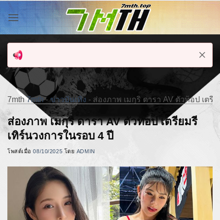
ข้าม
ไป
ยัง
เนื้อหา
7mth
7mth
-
ข่าวบันเทิง
-
ส่องภาพ เมกุริ ดารา AV ตัวท็อป เตรีย
ส่องภาพ เมกุริ ดารา AV ตัวท็อป เตรียมรี
เทิร์นวงการในรอบ 4 ปี
โพสต์เมื่อ
08/10/2025
โดย
ADMIN