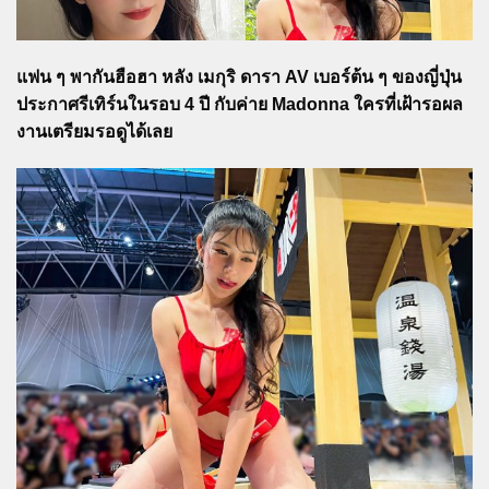
แฟน ๆ พากันฮือฮา หลัง เมกุริ ดารา AV เบอร์ต้น ๆ ของญี่ปุ่น
ประกาศรีเทิร์นในรอบ 4 ปี กับค่าย Madonna ใครที่เฝ้ารอผล
งานเตรียมรอดูได้เลย