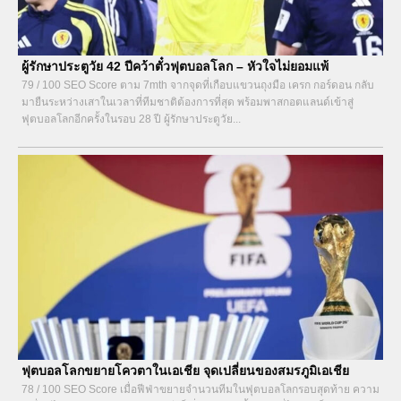
ผู้รักษาประตูวัย 42 ปีคว้าตั๋วฟุตบอลโลก – หัวใจไม่ยอมแพ้
79 / 100 SEO Score ตาม 7mth จากจุดที่เกือบแขวนถุงมือ เครก กอร์ดอน กลับ
มายืนระหว่างเสาในเวลาที่ทีมชาติต้องการที่สุด พร้อมพาสกอตแลนด์เข้าสู่
ฟุตบอลโลกอีกครั้งในรอบ 28 ปี ผู้รักษาประตูวัย...
ฟุตบอลโลกขยายโควตาในเอเชีย จุดเปลี่ยนของสมรภูมิเอเชีย
78 / 100 SEO Score เมื่อฟีฟ่าขยายจำนวนทีมในฟุตบอลโลกรอบสุดท้าย ความ