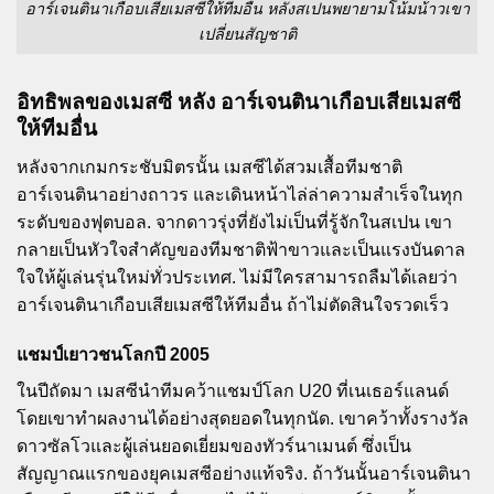
อาร์เจนตินาเกือบเสียเมสซีให้ทีมอื่น หลังสเปนพยายามโน้มน้าวเขา
เปลี่ยนสัญชาติ
อิทธิพลของเมสซี หลัง อาร์เจนตินาเกือบเสียเมสซี
ให้ทีมอื่น
หลังจากเกมกระชับมิตรนั้น เมสซีได้สวมเสื้อทีมชาติ
อาร์เจนตินาอย่างถาวร และเดินหน้าไล่ล่าความสำเร็จในทุก
ระดับของฟุตบอล. จากดาวรุ่งที่ยังไม่เป็นที่รู้จักในสเปน เขา
กลายเป็นหัวใจสำคัญของทีมชาติฟ้าขาวและเป็นแรงบันดาล
ใจให้ผู้เล่นรุ่นใหม่ทั่วประเทศ. ไม่มีใครสามารถลืมได้เลยว่า
อาร์เจนตินาเกือบเสียเมสซีให้ทีมอื่น ถ้าไม่ตัดสินใจรวดเร็ว
แชมป์เยาวชนโลกปี 2005
ในปีถัดมา เมสซีนำทีมคว้าแชมป์โลก U20 ที่เนเธอร์แลนด์
โดยเขาทำผลงานได้อย่างสุดยอดในทุกนัด. เขาคว้าทั้งรางวัล
ดาวซัลโวและผู้เล่นยอดเยี่ยมของทัวร์นาเมนต์ ซึ่งเป็น
สัญญาณแรกของยุคเมสซีอย่างแท้จริง. ถ้าวันนั้นอาร์เจนตินา