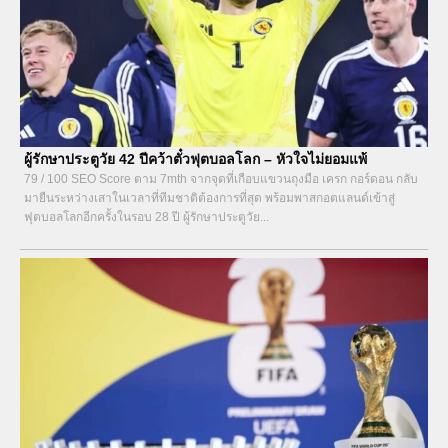
ผู้รักษาประตูวัย 42 ปีคว้าตั๋วฟุตบอลโลก – หัวใจไม่ยอมแพ้
79 / 100 SEO Score ตาม 7mth จากจุดที่เกือบแขวนถุงมือ เครก กอร์ดอน กลับ
มายืนระหว่างเสาในเวลาที่ทีมชาติต้องการที่สุด พร้อมพาสกอตแลนด์เข้าสู่
ฟุตบอลโลกอีกครั้งในรอบ 28 ปี ผู้รักษาประตูวัย...