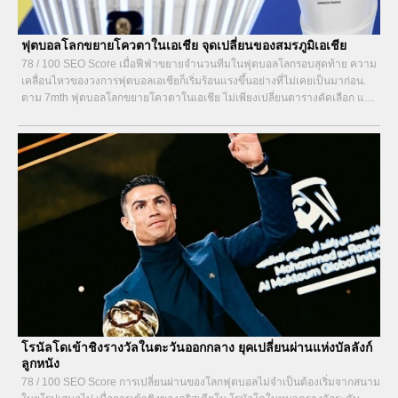
ฟุตบอลโลกขยายโควตาในเอเชีย จุดเปลี่ยนของสมรภูมิเอเชีย
78 / 100 SEO Score เมื่อฟีฟ่าขยายจำนวนทีมในฟุตบอลโลกรอบสุดท้าย ความ
เคลื่อนไหวของวงการฟุตบอลเอเชียก็เริ่มร้อนแรงขึ้นอย่างที่ไม่เคยเป็นมาก่อน.
ตาม 7mth ฟุตบอลโลกขยายโควตาในเอเชีย ไม่เพียงเปลี่ยนตารางคัดเลือก แต่
ยังเปลี่ยนทิศทางการวางแผนระดับชาติในระยะยาว. หลายประเทศเริ่มลงทุนกับ
แนวทางใหม่ทั้งจากภายในและภายนอก เพื่อไขว่คว้าโอกาสที่เคยห่างไกล.
ความเคลื่อนไหวแรงจากฟุตบอลโลกขยายโควตาในเอเชีย...
โรนัลโดเข้าชิงรางวัลในตะวันออกกลาง ยุคเปลี่ยนผ่านแห่งบัลลังก์
ลูกหนัง
78 / 100 SEO Score การเปลี่ยนผ่านของโลกฟุตบอลไม่จำเป็นต้องเริ่มจากสนาม