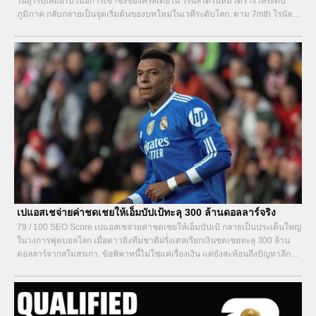
ในยุโรปเสมอไป เมื่อการเข้าชิงของคริสเตียโน โรนัลโดในหมวดรางวัลระดับ
ภูมิภาค กลับกลายเป็นจุดเริ่มต้นของบทใหม่ในเวทีระดับโลก. ตาม 7mth โรนัลโด
เข้าชิงรางวัลในตะวันออกกลางในปี 2025 ไม่ใช่เพียงเพราะจำนวนประตูหรือชื่อ
เสียงที่ผ่านมา แต่เพราะเขาคือสัญลักษณ์ของยุคที่ศูนย์กลางอำนาจลูกหนังกำลัง
เคลื่อนจากตะวันตกมาสู่ตะวันออก...
เปแอสเชจ่ายค่าชดเชยให้เอ็มบัปเป้ทะลุ 300 ล้านดอลลาร์จริง
79 / 100 SEO Score เปแอสเชจ่ายค่าชดเชยให้เอ็มบัปเป้ กลายเป็นประเด็นใหญ่
ในวงการฟุตบอลโลก เมื่อดาวยิงทีมชาติฝรั่งเศสเรียกเงินชดเชยทะลุ 300 ล้าน
ดอลลาร์จากสโมสรเก่า. ข้อพิพาทนี้ไม่ใช่แค่เรื่องเงิน แต่ยังสะท้อนถึงปัญหาลึกใน
สัญญาและความสัมพันธ์ระหว่างนักเตะกับต้นสังกัด. ตาม 7mth เปแอสเชตอบโต้
ด้วยคดีมูลค่าสูงกว่าถึง...