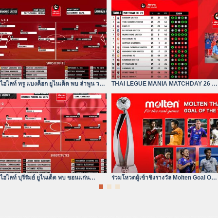
ไฮไลท์ ทรู แบงค็อก ยูไนเต็ด พบ ลำพูน วอริ
THAI LEGUE MANIA MATCHDAY 26 |
เออร์| ไฮลักซ์ รีโว่
ทรู แบงค็อก ยังห่างอยู่ 3
ไฮไลท์ บุรีรัมย์ ยูไนเต็ด พบ ขอนแก่น
ร่วมโหวตผู้เข้าชิงรางวัล Molten Goal Of
ยูไนเต็ด | ไฮลักซ์ รีโว่ ไทย
The Year 2023/24