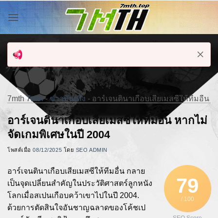
ข้าม
ไป
ยัง
เนื้อหา
7mth
7mth
-
ข่าวบันเทิง
-
อาร์เจนตินาเกือบเสียเมสซีให้ทีมอื่น 
อาร์เจนตินาเกือบเสียเมสซีให้ทีมอื่น หากไม่
จัดเกมพิเศษในปี 2004
โพสต์เมื่อ
08/12/2025
โดย
SEO ADMIN
อาร์เจนตินาเกือบเสียเมสซีให้ทีมอื่น กลาย
79
เป็นจุดเปลี่ยนสำคัญในประวัติศาสตร์ลูกหนัง
โลกเมื่อสเปนเกือบคว้าเขาไปในปี 2004.
/ 100
ด้วยการตัดสินใจอันชาญฉลาดของโค้ชเป
SEO Score