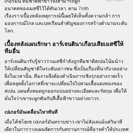
เกอร์มัน ทีมชาติฟ้าขาวจึงสามารถผูก
อนาคตของเมสซีไว้ได้ทันเวลา. ตาม
7mth
เรื่องราวเบื้องหลังเหตุการณ์นี้เผยให้เห็นทั้งความกล้า การ
มองการณ์ไกล และบทเรียนสำคัญของการสร้างตำนานระดับ
โลก.
เบื้องหลังแผนรักษา อาร์เจนตินาเกือบเสียเมสซีให้
ทีมอื่น
อาร์เจนตินารับรู้ข่าวว่าเมสซีกำลังถูกทีมชาติสเปนโน้มน้าว
ให้เปลี่ยนสัญชาติในระดับเยาวชน ซึ่งเป็นเรื่องที่น่ากังวลอย่าง
ยิ่งในเวลานั้น. ทีมงานจึงต้องดำเนินการเชิงรุกอย่างรวดเร็ว
เพื่อหยุดยั้งโอกาสที่เขาจะเปลี่ยนใจไปสวมเสื้อแดงทองของ
สเปน. แผนทั้งหมดถูกออกแบบอย่างละเอียดและรัดกุม เพื่อให้
มั่นใจว่าเขาจะผูกพันกับสีเสื้อฟ้าขาวอย่างถาวร.
เปเกอร์มันเคลื่อนไหวทันที
เมื่อโค้ชโฮเซ เปเกอร์มันทราบข่าว เขาไม่ลังเลแม้แต่วินาที
เดียวในการวางแผนจัดการกับสถานการณ์ที่อาจทำให้ประเทศ