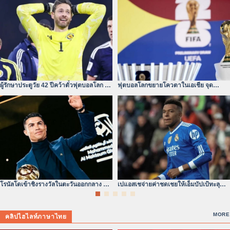
ผู้รักษาประตูวัย 42 ปีคว้าตั๋วฟุตบอลโลก –
ฟุตบอลโลกขยายโควตาในเอเชีย จุด
หัวใจไม่ยอมแพ้
เปลี่ยนของสมรภูมิเอเชีย
โรนัลโดเข้าชิงรางวัลในตะวันออกกลาง ยุค
เปแอสเชจ่ายค่าชดเชยให้เอ็มบัปเป้ทะลุ
เปลี่ยนผ่านแห่งบัลลังก์ลูกหนัง
300 ล้านดอลลาร์จริง
MORE
คลิปไฮไลท์ภาษาไทย