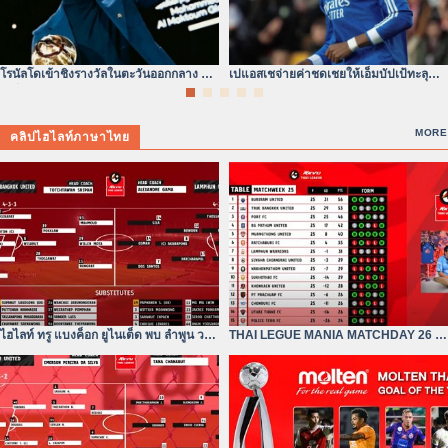
โรนัลโดเข้าชิงรางวัลในตะวันออกกลาง ยุค
เปแอสเชจ่ายค่าชดเชยให้เอ็มบัปเป้ทะลุ
เปลี่ยนผ่านแห่งบัลลังก์ลูกหนัง
300 ล้านดอลลาร์จริง
MORE
คลิปไฮไลท์ภาษาไทย
ไฮไลท์ ทรู แบงค็อก ยูไนเต็ด พบ ลำพูน วอริ
THAI LEGUE MANIA MATCHDAY 26 |
เออร์| ไฮลักซ์ รีโว่
ทรู แบงค็อก ยังห่างอยู่ 3