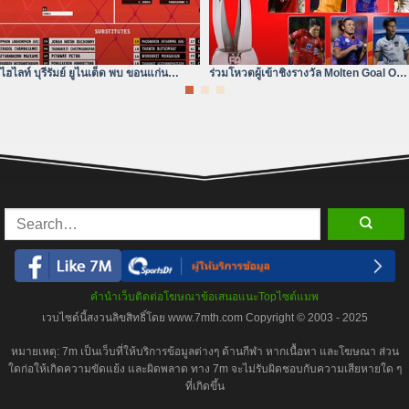
ไฮไลท์ บุรีรัมย์ ยูไนเต็ด พบ ขอนแก่น
ร่วมโหวตผู้เข้าชิงรางวัล Molten Goal Of
ยูไนเต็ด | ไฮลักซ์ รีโว่ ไทย
The Year 2023/24
คำนำเว็บ
ติดต่อโฆษณา
ข้อเสนอแนะ
Top
ไซต์แมพ
เวบไซด์นี้สงวนลิขสิทธิ์โดย www.7mth.com Copyright © 2003 - 2025
หมายเหตุ: 7m เป็นเว็บที่ให้บริการข้อมูลต่างๆ ด้านกีฬา หากเนื้อหา และโฆษณา ส่วน
ใดก่อให้เกิดความขัดแย้ง และผิดพลาด ทาง 7m จะไม่รับผิดชอบกับความเสียหายใด ๆ
ที่เกิดขึ้น