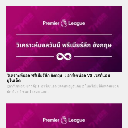
เฉพาะนักเตะในทีมชุดใหญ่...
วิเคราะห์บอล พรีเมียร์ลีก อังกฤษ ：อาร์เซน่อล VS เวสต์แฮม
ยูไนเต็ด
[(อาร์เซน่อล) ข่าวดี]: 1. อาร์เซน่อล ปัจจุบันอยู่อันดับ 2 ในพรีเมียร์ลีกหลังแข่ง 6
นัด ด้วย 4 ชนะ 1 เสมอ และ...