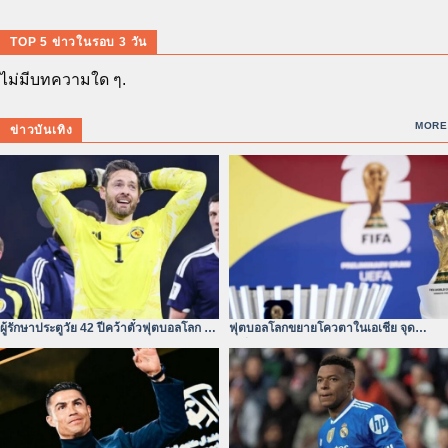
TOP 5 ข่าวในรอบ 3 วัน
ไม่มีบทความใด ๆ.
MORE
ข่าวบันเทิง
ผู้รักษาประตูวัย 42 ปีคว้าตั๋วฟุตบอลโลก –
ฟุตบอลโลกขยายโควตาในเอเชีย จุด
หัวใจไม่ยอมแพ้
เปลี่ยนของสมรภูมิเอเชีย