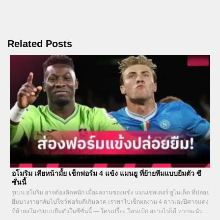
Related Posts
อโมริม เสียหน้ามั้ย เช็กฟอร์ม 4 แข้ง แมนยู ที่ย้ายทีมแบบยืมตัว ซี
ซั่นนี้
รูเบน อโมริม อาจต้องคิดหนัก เมื่อผลงานของแข้ง แมนเชสเตอร์ ยูไนเต็ด ที่ปล่อย
ยืมบางรายกลับไปโชว์ฟอร์มดีเกินคาด เราพาไปเช็กผลงาน 4 ดาวเตะปีศาจแดง
ที่ย้ายสโมสรแบบยืมตัวในซีซั่นนี้ — ใครเปรี้ยง ใครแป้ก อย่างไรก็ดี หากจะนับ