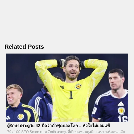
Related Posts
ผู้รักษาประตูวัย 42 ปีคว้าตั๋วฟุตบอลโลก – หัวใจไม่ยอมแพ้
79 / 100 SEO Score ตาม 7mth จากจุดที่เกือบแขวนถุงมือ เครก กอร์ดอน กลับ