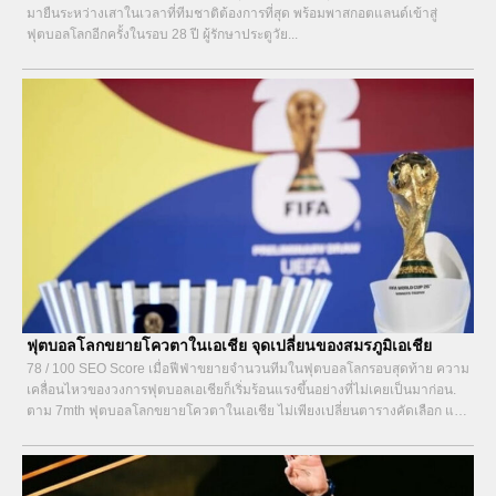
มายืนระหว่างเสาในเวลาที่ทีมชาติต้องการที่สุด พร้อมพาสกอตแลนด์เข้าสู่
ฟุตบอลโลกอีกครั้งในรอบ 28 ปี ผู้รักษาประตูวัย...
ฟุตบอลโลกขยายโควตาในเอเชีย จุดเปลี่ยนของสมรภูมิเอเชีย
78 / 100 SEO Score เมื่อฟีฟ่าขยายจำนวนทีมในฟุตบอลโลกรอบสุดท้าย ความ
เคลื่อนไหวของวงการฟุตบอลเอเชียก็เริ่มร้อนแรงขึ้นอย่างที่ไม่เคยเป็นมาก่อน.
ตาม 7mth ฟุตบอลโลกขยายโควตาในเอเชีย ไม่เพียงเปลี่ยนตารางคัดเลือก แต่
ยังเปลี่ยนทิศทางการวางแผนระดับชาติในระยะยาว. หลายประเทศเริ่มลงทุนกับ
แนวทางใหม่ทั้งจากภายในและภายนอก เพื่อไขว่คว้าโอกาสที่เคยห่างไกล.
ความเคลื่อนไหวแรงจากฟุตบอลโลกขยายโควตาในเอเชีย...