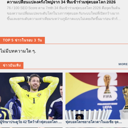
ความเปลี่ยนแปลงครั้งใหญ่จาก 34 ทีมเข้าร่วมฟุตบอลโลก 2026
76 / 100 SEO Score ตาม 7mth 34 ทีมเข้าร่วมฟุตบอลโลก 2026 คือจุดเริ่มต้น
ของความเปลี่ยนแปลงระดับโลกในวงการฟุตบอล กับระบบใหม่ที่เปิดกว้างมาก
ขึ้นและยกระดับความเท่าเทียมระหว่างภูมิภาคแบบไม่เคยเกิดขึ้นมาก่อน ทัวร์นา
เมนต์ที่กำลังจะจัดขึ้นในสามประเทศอย่างสหรัฐอเมริกา เม็กซิโก และแคนาดา...
TOP 5 ข่าวในรอบ 3 วัน
ไม่มีบทความใด ๆ.
MORE
ข่าวบันเทิง
ผู้รักษาประตูวัย 42 ปีคว้าตั๋วฟุตบอลโลก –
ฟุตบอลโลกขยายโควตาในเอเชีย จุด
หัวใจไม่ยอมแพ้
เปลี่ยนของสมรภูมิเอเชีย