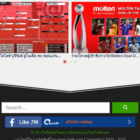
เออร์| ไฮลักซ์ รีโว่
ทรู แบงค็อก ยังห่างอยู่ 3
ไฮไลท์ บุรีรัมย์ ยูไนเต็ด พบ ขอนแก่น
ร่วมโหวตผู้เข้าชิงรางวัล Molten Goal Of
ยูไนเต็ด | ไฮลักซ์ รีโว่ ไทย
The Year 2023/24
คำนำเว็บ
ติดต่อโฆษณา
ข้อเสนอแนะ
Top
ไซต์แมพ
เวบไซด์นี้สงวนลิขสิทธิ์โดย www.7mth.com Copyright © 2003 - 2025