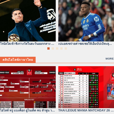
โรนัลโดเข้าชิงรางวัลในตะวันออกกลาง ยุค
เปแอสเชจ่ายค่าชดเชยให้เอ็มบัปเป้ทะลุ
เปลี่ยนผ่านแห่งบัลลังก์ลูกหนัง
300 ล้านดอลลาร์จริง
MORE
คลิปไฮไลท์ภาษาไทย
ไฮไลท์ ทรู แบงค็อก ยูไนเต็ด พบ ลำพูน วอริ
THAI LEGUE MANIA MATCHDAY 26 |