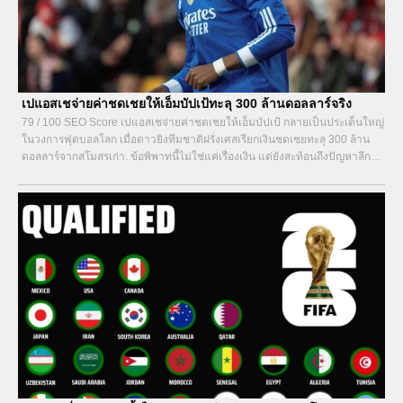
เปแอสเชจ่ายค่าชดเชยให้เอ็มบัปเป้ทะลุ 300 ล้านดอลลาร์จริง
79 / 100 SEO Score เปแอสเชจ่ายค่าชดเชยให้เอ็มบัปเป้ กลายเป็นประเด็นใหญ่
ในวงการฟุตบอลโลก เมื่อดาวยิงทีมชาติฝรั่งเศสเรียกเงินชดเชยทะลุ 300 ล้าน
ดอลลาร์จากสโมสรเก่า. ข้อพิพาทนี้ไม่ใช่แค่เรื่องเงิน แต่ยังสะท้อนถึงปัญหาลึกใน
สัญญาและความสัมพันธ์ระหว่างนักเตะกับต้นสังกัด. ตาม 7mth เปแอสเชตอบโต้
ด้วยคดีมูลค่าสูงกว่าถึง...