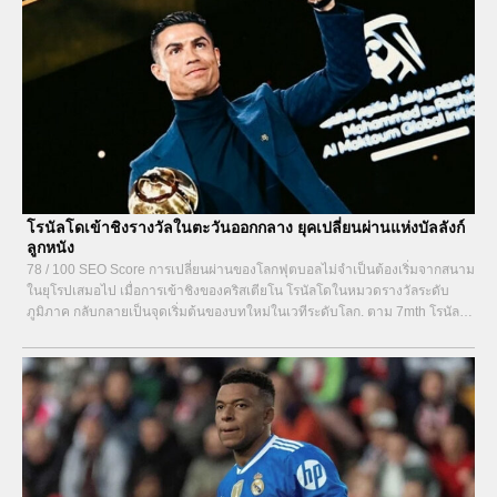
โรนัลโดเข้าชิงรางวัลในตะวันออกกลาง ยุคเปลี่ยนผ่านแห่งบัลลังก์
ลูกหนัง
78 / 100 SEO Score การเปลี่ยนผ่านของโลกฟุตบอลไม่จำเป็นต้องเริ่มจากสนาม
ในยุโรปเสมอไป เมื่อการเข้าชิงของคริสเตียโน โรนัลโดในหมวดรางวัลระดับ
ภูมิภาค กลับกลายเป็นจุดเริ่มต้นของบทใหม่ในเวทีระดับโลก. ตาม 7mth โรนัลโด
เข้าชิงรางวัลในตะวันออกกลางในปี 2025 ไม่ใช่เพียงเพราะจำนวนประตูหรือชื่อ
เสียงที่ผ่านมา แต่เพราะเขาคือสัญลักษณ์ของยุคที่ศูนย์กลางอำนาจลูกหนังกำลัง
เคลื่อนจากตะวันตกมาสู่ตะวันออก...