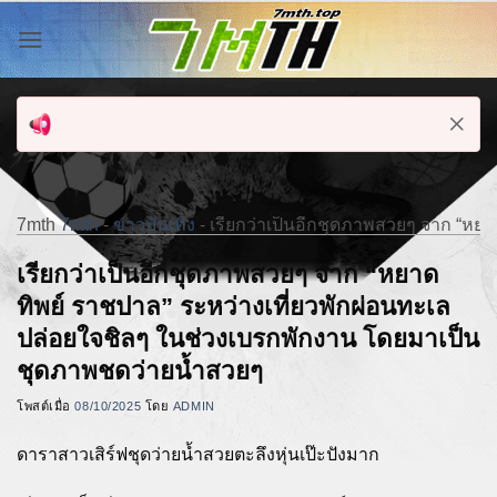
ข้าม
ไป
ยัง
เนื้อหา
7mth
7mth
-
ข่าวบันเทิง
-
เรียกว่าเป็นอีกชุดภาพสวยๆ จาก “หย
เรียกว่าเป็นอีกชุดภาพสวยๆ จาก “หยาด
ทิพย์ ราชปาล” ระหว่างเที่ยวพักผ่อนทะเล
ปล่อยใจชิลๆ ในช่วงเบรกพักงาน โดยมาเป็น
ชุดภาพชดว่ายน้ำสวยๆ
โพสต์เมื่อ
08/10/2025
โดย
ADMIN
ดาราสาวเสิร์ฟชุดว่ายน้ำสวยตะลึงหุ่นเป๊ะปังมาก