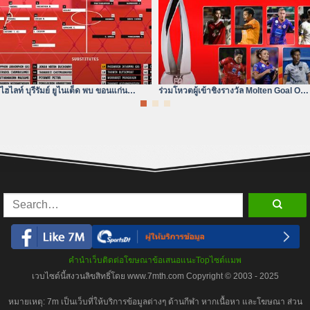
ไฮไลท์ บุรีรัมย์ ยูไนเต็ด พบ ขอนแก่น
ร่วมโหวตผู้เข้าชิงรางวัล Molten Goal Of
ยูไนเต็ด | ไฮลักซ์ รีโว่ ไทย
The Year 2023/24
คำนำเว็บ
ติดต่อโฆษณา
ข้อเสนอแนะ
Top
ไซต์แมพ
เวบไซด์นี้สงวนลิขสิทธิ์โดย www.7mth.com Copyright © 2003 - 2025
หมายเหตุ: 7m เป็นเว็บที่ให้บริการข้อมูลต่างๆ ด้านกีฬา หากเนื้อหา และโฆษณา ส่วน