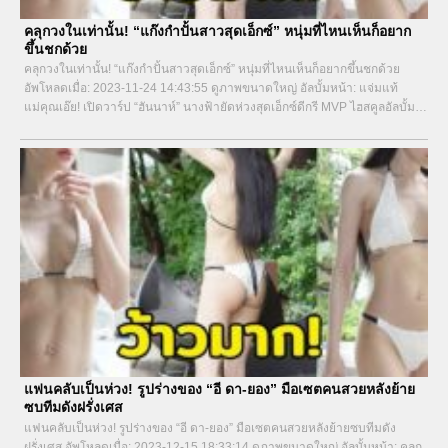
คลุกวงในเท่านั้น! “แก๊งกำปั้นสาวสุดเอ็กซ์” หนุ่มที่ไหนเห็นก็อยาก
ขึ้นชกด้วย
คลุกวงในเท่านั้น! “แก๊งกำปั้นสาวสุดเอ็กซ์” หนุ่มที่ไหนเห็นก็อยากขึ้นชกด้วย
อัพโหลดเมื่อ: 2023-11-24 14:43:55 ดูภาพขนาดใหญ่ อัลบั้มหน้า: แจ่มแท้
แม่คุณเอ๊ย! เปิดวาร์ป “ฮันนาห์” นางฟ้ายัดห่วงสุดเอ็กซ์ดีกรี MVP ไฮสคูลอัลบั้ม
หน้า: หุ่นสวยฟิตเฟิร์ม!...
แฟนคลับเป็นห่วง! รูปร่างของ “อี ดา-ยอง” มือเซตคนสวยหลังย้าย
ซบทีมดังฝรั่งเศส
แฟนคลับเป็นห่วง! รูปร่างของ “อี ดา-ยอง” มือเซตคนสวยหลังย้ายซบทีมดัง
ฝรั่งเศส อัพโหลดเมื่อ: 2023-12-15 18:33:14 ดูภาพขนาดใหญ่ อัลบั้มหน้า: คลุก