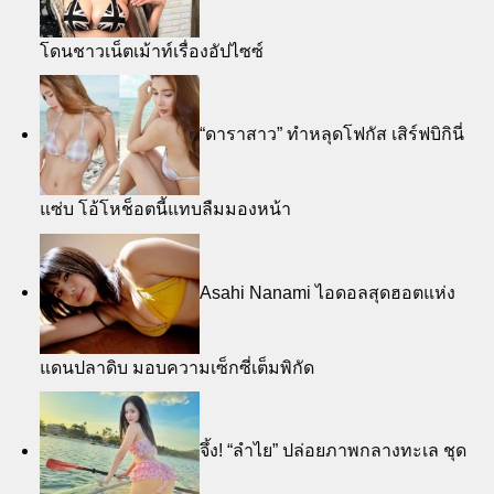
โดนชาวเน็ตเม้าท์เรื่องอัปไซซ์
“ดาราสาว” ทำหลุดโฟกัส เสิร์ฟบิกินี่
แซ่บ โอ้โหช็อตนี้แทบลืมมองหน้า
Asahi Nanami ไอดอลสุดฮอตแห่ง
แดนปลาดิบ มอบความเซ็กซี่เต็มพิกัด
จึ้ง! “ลำไย” ปล่อยภาพกลางทะเล ชุด