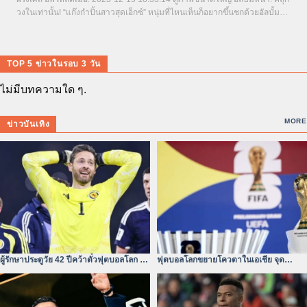
วงในเท่านั้น! “แก๊งกำปั้นสาวสุดเอ็กซ์” หนุ่มที่ไหนเห็นก็อยากขึ้นชกด้วยอัลบั้ม
หน้า: หุ่นสวยฟิตเฟิร์ม! “กอล์ฟ...
TOP 5 ข่าวในรอบ 3 วัน
ไม่มีบทความใด ๆ.
MORE
ข่าวบันเทิง
ผู้รักษาประตูวัย 42 ปีคว้าตั๋วฟุตบอลโลก –
ฟุตบอลโลกขยายโควตาในเอเชีย จุด
หัวใจไม่ยอมแพ้
เปลี่ยนของสมรภูมิเอเชีย