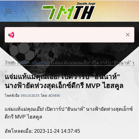
ข้าม
ไป
ยัง
เนื้อหา
7mth
7mth
-
รูปภาพ
-
แจ่มแท้แม่คุณเอ๊ย! เปิดวาร์ป “ฮันนาห์” น
แจ่มแท้แม่คุณเอ๊ย! เปิดวาร์ป “ฮันนาห์”
นางฟ้ายัดห่วงสุดเอ็กซ์ดีกรี MVP ไฮสคูล
โพสต์เมื่อ
08/10/2025
โดย
ADMIN
แจ่มแท้แม่คุณเอ๊ย! เปิดวาร์ป “ฮันนาห์” นางฟ้ายัดห่วงสุดเอ็กซ์
ดีกรี MVP ไฮสคูล
อัพโหลดเมื่อ: 2023-11-24 14:37:45