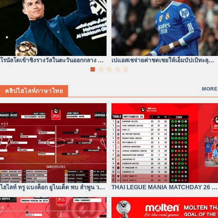
โรนัลโดเข้าชิงรางวัลในตะวันออกกลาง ยุค
เปแอสเชจ่ายค่าชดเชยให้เอ็มบัปเป้ทะลุ
เปลี่ยนผ่านแห่งบัลลังก์ลูกหนัง
300 ล้านดอลลาร์จริง
MORE
คลิปไฮไลท์ภาษาไทย
ไฮไลท์ ทรู แบงค็อก ยูไนเต็ด พบ ลำพูน วอริ
THAI LEGUE MANIA MATCHDAY 26 |
เออร์| ไฮลักซ์ รีโว่
ทรู แบงค็อก ยังห่างอยู่ 3