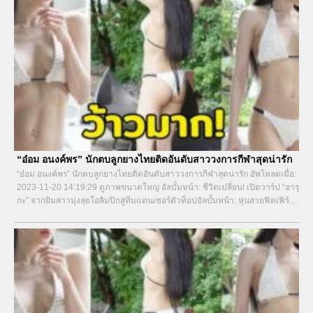
“อ๋อม อนงค์พร” นักตบลูกยางไทยติดอันดับสาววงการกีฬาสุดน่ารัก
“อ๋อม อนงค์พร” นักตบลูกยางไทยติดอันดับสาววงการกีฬาสุดน่ารัก อัพโหลดเมื่อ:
2023-11-20 14:19:29 ดูภาพขนาดใหญ่ อัลบั้มหน้า: ชีวิตเปลี่ยน! เปิดวาร์ป “ฮารุ
กะ” จากยิมสาวมุ่งลุยโอลิมปิกสู่ทีมแดนเซอร์ตัวท็อปอัลบั้มหน้า: หุ่นสวยฟิตเฟิร์ม!
“กอล์ฟ กัญญ์นลิน”...