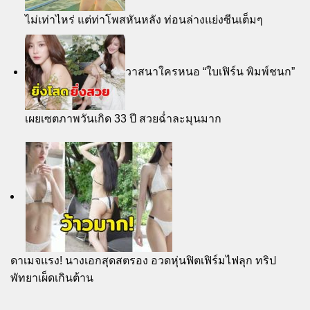
ไม่เท่าไหร่ แต่ท่าโพสหันหลัง ท่อนล่างแย่งซีนเต็มๆ
วาสนาใครหนอ “ใบเฟิร์น พิมพ์ชนก”
เผยเซตภาพวันเกิด 33 ปี สวยฉ่ำละมุนมาก
ดาเมจแรง! นางเอกสุดสตรอง อวดหุ่นฟิตเฟิร์มไฟลุก ทริป
พัทยาเผ็ดเกินต้าน