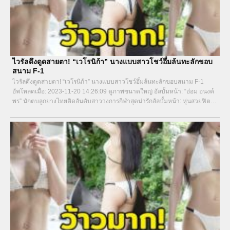
ไวรัลดึงดูดสายตา! “เวโรนิก้า” นางแบบสาวโชว์อึ๋มล้นทะลักขอบ
สนาม F-1
ไวรัลดึงดูดสายตา! “เวโรนิก้า” นางแบบสาวโชว์อึ๋มล้นทะลักขอบสนาม F-1
อัพโหลดเมื่อ: 2023-11-20 14:26:09 ดูภาพขนาดใหญ่ อัลบั้มหน้า: “อ๋อม อนงค์
พร” นักตบลูกยางไทยติดอันดับสาววงการกีฬาสุดน่ารักอัลบั้มหน้า: หุ่นสวยฟิต
เฟิร์ม! “กอล์ฟ กัญญ์นลิน”...