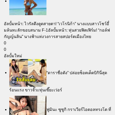
อัลบั้มหน้า: ไวรัลดึงดูดสายตา! “เวโรนิก้า” นางแบบสาวโชว์อึ๋
มล้นทะลักขอบสนาม F-1
อัลบั้มหน้า: หุ่นสวยฟิตเฟิร์ม! “กอล์ฟ
กัญญ์นลิน” นางฟ้าแห่งวงการสายสปอร์ตเมืองไทย
0
0
อัลบั้มใหม่
“ดาราชื่อดัง” ปล่อยช็อตเด็ดบิกินี่สุด
ร้อนแรง ขาวจั๊วะหุ่นเซี๊ยะเว่อร์
ฟูมินะ ซูซูกิ กราเวียร์ไอดอลทรงโต ที่