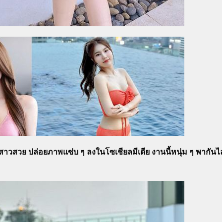
วสวย ปล่อยภาพแซ่บ ๆ ลงในโซเชียลมีเดีย งานนี้หนุ่ม ๆ พากันไล