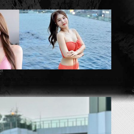
วสวย ปล่อยภาพแซ่บ ๆ ลงในโซเชียลมีเดีย งานนี้หนุ่ม ๆ พากันไล