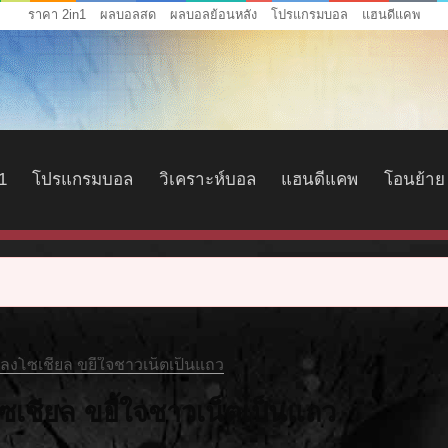
ราคา 2in1
ผลบอลสด
ผลบอลย้อนหลัง
โปรแกรมบอล
แฮนดีแคพ
1
โปรแกรมบอล
วิเคราะห์บอล
แฮนดีแคพ
โอนย้าย
ี่ลงโซเชียล ขยี้ใจชาวเน็ตเป็นแถว
โซเชียล ขยี้ใจชาวเน็ตเป็นแถว