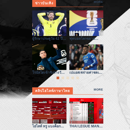
MORE
ข่าวบันเทิง
ผู้รักษาประตูวัย 42 ปี
ฟุตบอลโลกขยาย
ความเปลี่ยนแ
คว้าตั๋วฟุตบอลโลก –
โควตาในเอเชีย จุด
ใหญ่จาก 34 ท
หัวใจไม่ยอมแพ้
เปลี่ยนของสมรภูมิ
ร่วมฟุตบอลโ
เอเชีย
โรนัลโดเข้าชิงรางวัล
เปแอสเชจ่ายค่าชดเชย
ฟีฟ่ากล่าวหา
ก์เป็น
ในตะวันออกกลาง ยุค
ให้เอ็มบัปเป้ทะลุ 300
– เมื่อความจร
เปลี่ยนผ่านแห่งบัลลังก์
ล้านดอลลาร์จริง
เปิดโปงวงการ
ลูกหนัง
MORE
คลิปไฮไลท์ภาษาไทย
ไฮไลท์ ทรู แบงค็อก
THAI LEGUE MANIA
ทีมชาติไทย 1