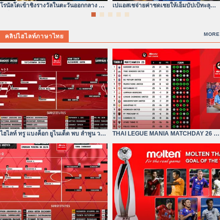
โรนัลโดเข้าชิงรางวัลในตะวันออกกลาง ยุค
เปแอสเชจ่ายค่าชดเชยให้เอ็มบัปเป้ทะลุ
เปลี่ยนผ่านแห่งบัลลังก์ลูกหนัง
300 ล้านดอลลาร์จริง
MORE
คลิปไฮไลท์ภาษาไทย
ไฮไลท์ ทรู แบงค็อก ยูไนเต็ด พบ ลำพูน วอริ
THAI LEGUE MANIA MATCHDAY 26 |
เออร์| ไฮลักซ์ รีโว่
ทรู แบงค็อก ยังห่างอยู่ 3