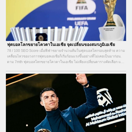
ฟุตบอลโลกขยายโควตาในเอเชีย จุดเปลี่ยนของสมรภูมิเอเชีย
78 / 100 SEO Score เมื่อฟีฟ่าขยายจำนวนทีมในฟุตบอลโลกรอบสุดท้าย ความ
เคลื่อนไหวของวงการฟุตบอลเอเชียก็เริ่มร้อนแรงขึ้นอย่างที่ไม่เคยเป็นมาก่อน.
ตาม 7mth ฟุตบอลโลกขยายโควตาในเอเชีย ไม่เพียงเปลี่ยนตารางคัดเลือก แต่
ยังเปลี่ยนทิศทางการวางแผนระดับชาติในระยะยาว. หลายประเทศเริ่มลงทุนกับ
แนวทางใหม่ทั้งจากภายในและภายนอก เพื่อไขว่คว้าโอกาสที่เคยห่างไกล.
ความเคลื่อนไหวแรงจากฟุตบอลโลกขยายโควตาในเอเชีย...