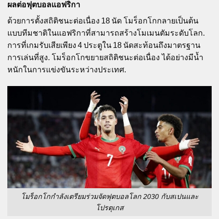
ผลต่อฟุตบอลแอฟริกา
ด้วยการตั้งสถิติชนะต่อเนื่อง 18 นัด โมร็อกโกกลายเป็นต้น
แบบทีมชาติในแอฟริกาที่สามารถสร้างโมเมนตัมระดับโลก.
การที่เกมรับเสียเพียง 4 ประตูใน 18 นัดสะท้อนถึงมาตรฐาน
การเล่นที่สูง. โมร็อกโกขยายสถิติชนะต่อเนื่อง ได้อย่างมีน้ำ
หนักในการแข่งขันระหว่างประเทศ.
โมร็อกโกกำลังเตรียมร่วมจัดฟุตบอลโลก 2030 กับสเปนและ
โปรตุเกส