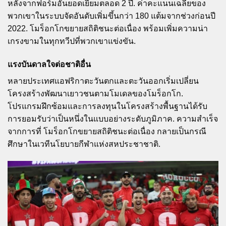
หลังจากฟอร์มอันยอดเยี่ยมตลอด 2 ปี. ค่าคะแนนเฉลี่ยของ
พวกเขาในระบบจัดอันดับเพิ่มขึ้นกว่า 180 แต้มจากช่วงก่อนปี
2022. โมร็อกโกขยายสถิติชนะต่อเนื่อง พร้อมเพิ่มความน่า
เกรงขามในทุกทวีปที่พวกเขาแข่งขัน.
แรงบันดาลใจต่อชาติอื่น
หลายประเทศแอฟริกาตะวันตกและตะวันออกเริ่มเปลี่ยน
โครงสร้างพัฒนาเยาวชนตามโมเดลของโมร็อกโก.
โปรแกรมฝึกซ้อมและการลงทุนในโครงสร้างพื้นฐานได้รับ
การยอมรับว่าเป็นหนึ่งในแบบอย่างระดับภูมิภาค. ความสำเร็จ
จากการที่ โมร็อกโกขยายสถิติชนะต่อเนื่อง กลายเป็นกรณี
ศึกษาในเวทีนโยบายกีฬาแห่งสหประชาชาติ.