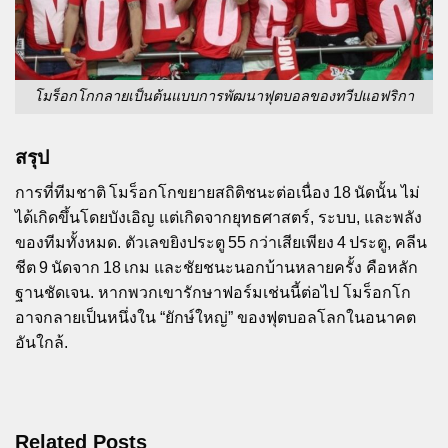
โมร็อกโกกลายเป็นต้นแบบการพัฒนาฟุตบอลของทวีปแอฟริกา
สรุป
การที่ทีมชาติ โมร็อกโกขยายสถิติชนะต่อเนื่อง 18 นัดนั้น ไม่
ได้เกิดขึ้นโดยบังเอิญ แต่เกิดจากยุทธศาสตร์, ระบบ, และพลัง
ของทีมทั้งหมด. ตัวเลขยิงประตู 55 กว่าเสียเพียง 4 ประตู, คลีน
ชีต 9 นัดจาก 18 เกม และชัยชนะนอกบ้านหลายครั้ง คือหลัก
ฐานชัดเจน. หากพวกเขารักษาฟอร์มเช่นนี้ต่อไป โมร็อกโก
อาจกลายเป็นหนึ่งใน “ยักษ์ใหญ่” ของฟุตบอลโลกในอนาคต
อันใกล้.
Related Posts