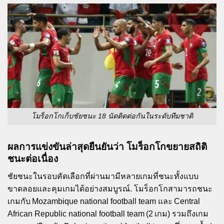
โมร็อกโกเก็บชัยชนะ 18 นัดติดต่อกันในระดับทีมชาติ
ผลการแข่งขันล่าสุดยืนยันว่า โมร็อกโกขยายสถิติ
ชนะต่อเนื่อง
ชัยชนะในรอบคัดเลือกที่ผ่านมามีหลายเกมที่ชนะทั้งแบบ
ขาดลอยและคุมเกมได้อย่างสมบูรณ์. โมร็อกโกสามารถชนะ
เกมกับ Mozambique national football team และ Central
African Republic national football team (2 เกม) รวมถึงเกม