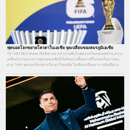
ฟุตบอลโลกขยายโควตาในเอเชีย จุดเปลี่ยนของสมรภูมิเอเชีย
78 / 100 SEO Score เมื่อฟีฟ่าขยายจำนวนทีมในฟุตบอลโลกรอบสุดท้าย ความ
เคลื่อนไหวของวงการฟุตบอลเอเชียก็เริ่มร้อนแรงขึ้นอย่างที่ไม่เคยเป็นมาก่อน.
ตาม 7mth ฟุตบอลโลกขยายโควตาในเอเชีย ไม่เพียงเปลี่ยนตารางคัดเลือก แต่
ยังเปลี่ยนทิศทางการวางแผนระดับชาติในระยะยาว. หลายประเทศเริ่มลงทุนกับ
แนวทางใหม่ทั้งจากภายในและภายนอก เพื่อไขว่คว้าโอกาสที่เคยห่างไกล.
ความเคลื่อนไหวแรงจากฟุตบอลโลกขยายโควตาในเอเชีย...