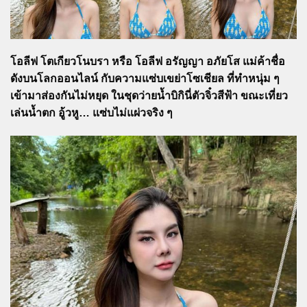
โอลีฟ โตเกียวโนบรา หรือ โอลีฟ อรัญญา อภัยโส แม่ค้าชื่อ
ดังบนโลกออนไลน์ กับความแซ่บเขย่าโซเชียล ที่ทำหนุ่ม ๆ
เข้ามาส่องกันไม่หยุด ในชุดว่ายน้ำบิกินี่ตัวจิ๋วสีฟ้า ขณะเที่ยว
เล่นน้ำตก อู้วหู… แซ่บไม่แผ่วจริง ๆ