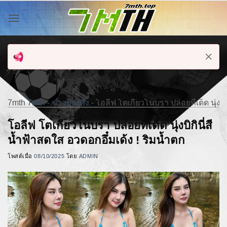
ข้าม
ไป
ยัง
เนื้อหา
7mth
7mth
-
ข่าวบันเทิง
-
โอลีฟ โตเกียวโนบรา ปล่อยทีเด็ด นุ่งบิก
โอลีฟ โตเกียวโนบรา ปล่อยทีเด็ด นุ่งบิกินี่สี
น้ำฟ้าสดใส อวดอกอึ๋มเด้ง ! ริมน้ำตก
โพสต์เมื่อ
08/10/2025
โดย
ADMIN