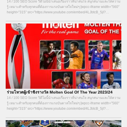
14 / 100 SEO Score วิดีโอนี้นำเสนอเรื่องราวที่น่าสนใจ สนุกสนานและให้ความ
รู้ เหมาะสำหรับทุกคนที่ต้องการแรงบันดาลใจใหม่ๆ [wpcc-iframe width=”560″
height=”315″ src=”https://www.youtube.com/embed/4LJbtcB_5jI?
si=wWBPuZKJhkZyn3aV&start=9″ title=”YouTube video player”...
ร่วมโหวตผู้เข้าชิงรางวัล Molten Goal Of The Year 2023/24
14 / 100 SEO Score วิดีโอนี้นำเสนอเรื่องราวที่น่าสนใจ สนุกสนานและให้ความ
รู้ เหมาะสำหรับทุกคนที่ต้องการแรงบันดาลใจใหม่ๆ [wpcc-iframe width=”560″
height=”315″ src=”https://www.youtube.com/embed/4LJbtcB_5jI?
si=wWBPuZKJhkZyn3aV&start=9″ title=”YouTube video player”...