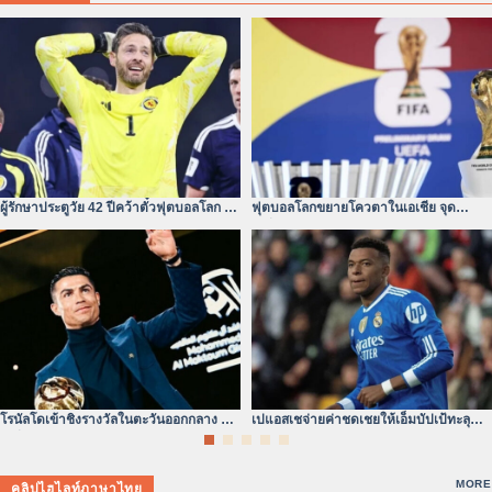
ผู้รักษาประตูวัย 42 ปีคว้าตั๋วฟุตบอลโลก –
ฟุตบอลโลกขยายโควตาในเอเชีย จุด
หัวใจไม่ยอมแพ้
เปลี่ยนของสมรภูมิเอเชีย
โรนัลโดเข้าชิงรางวัลในตะวันออกกลาง ยุค
เปแอสเชจ่ายค่าชดเชยให้เอ็มบัปเป้ทะลุ
เปลี่ยนผ่านแห่งบัลลังก์ลูกหนัง
300 ล้านดอลลาร์จริง
MORE
คลิปไฮไลท์ภาษาไทย