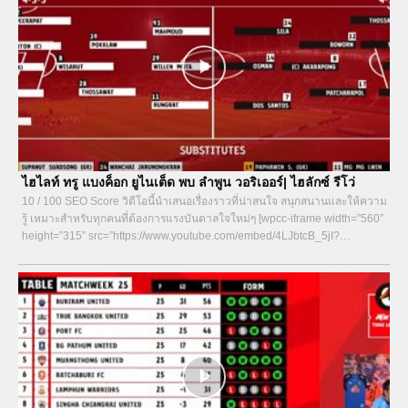
ไฮไลท์ ทรู แบงค็อก ยูไนเต็ด พบ ลำพูน วอริเออร์| ไฮลักซ์ รีโว่
10 / 100 SEO Score วิดีโอนี้นำเสนอเรื่องราวที่น่าสนใจ สนุกสนานและให้ความ
รู้ เหมาะสำหรับทุกคนที่ต้องการแรงบันดาลใจใหม่ๆ [wpcc-iframe width=”560″
height=”315″ src=”https://www.youtube.com/embed/4LJbtcB_5jI?
si=wWBPuZKJhkZyn3aV&start=9″ title=”YouTube video player”...