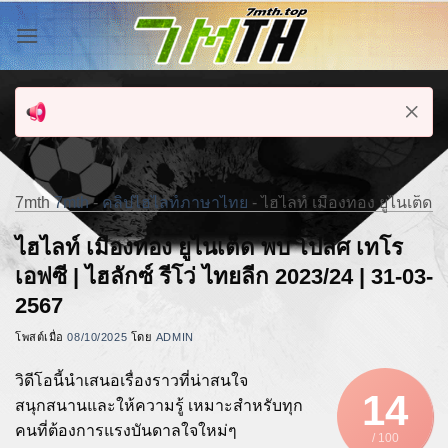
ข้าม
ไป
ยัง
เนื้อหา
7mth
7mth
-
คลิปไฮไลท์ภาษาไทย
-
ไฮไลท์ เมืองทอง ยูไนเต็ด พ
ไฮไลท์ เมืองทอง ยูไนเต็ด พบ โปลิศ เทโร
เอฟซี | ไฮลักซ์ รีโว่ ไทยลีก 2023/24 | 31-03-
2567
โพสต์เมื่อ
08/10/2025
โดย
ADMIN
วิดีโอนี้นำเสนอเรื่องราวที่น่าสนใจ
14
สนุกสนานและให้ความรู้ เหมาะสำหรับทุก
คนที่ต้องการแรงบันดาลใจใหม่ๆ
/ 100