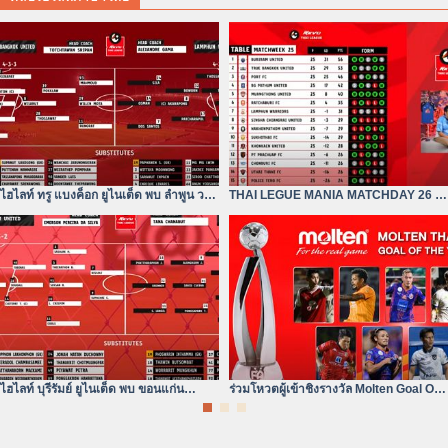
ไฮไลท์ ทรู แบงค็อก ยูไนเต็ด พบ ลำพูน วอริ
THAI LEGUE MANIA MATCHDAY 26 |
เออร์| ไฮลักซ์ รีโว่
ทรู แบงค็อก ยังห่างอยู่ 3
ไฮไลท์ บุรีรัมย์ ยูไนเต็ด พบ ขอนแก่น
ร่วมโหวตผู้เข้าชิงรางวัล Molten Goal Of
ยูไนเต็ด | ไฮลักซ์ รีโว่ ไทย
The Year 2023/24