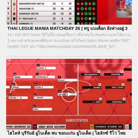
THAI LEGUE MANIA MATCHDAY 26 | ทรู แบงค็อก ยังห่างอยู่ 3
14 / 100 SEO Score วิดีโอนี้นำเสนอเรื่องราวที่น่าสนใจ สนุกสนานและให้ความ
รู้ เหมาะสำหรับทุกคนที่ต้องการแรงบันดาลใจใหม่ๆ [wpcc-iframe width=”560″
height=”315″ src=”https://www.youtube.com/embed/4LJbtcB_5jI?
si=wWBPuZKJhkZyn3aV&start=9″ title=”YouTube video player”...
ไฮไลท์ บุรีรัมย์ ยูไนเต็ด พบ ขอนแก่น ยูไนเต็ด | ไฮลักซ์ รีโว่ ไทย