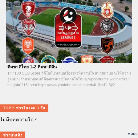
ทีมชาติไทย 1-2 ทีมชาติจีน
14 / 100 SEO Score วิดีโอนี้นำเสนอเรื่องราวที่น่าสนใจ สนุกสนานและให้ความ
รู้ เหมาะสำหรับทุกคนที่ต้องการแรงบันดาลใจใหม่ๆ [wpcc-iframe width=”560″
height=”315″ src=”https://www.youtube.com/embed/4LJbtcB_5jI?
si=wWBPuZKJhkZyn3aV&start=9″ title=”YouTube video player”...
TOP 5 ข่าวในรอบ 3 วัน
ไม่มีบทความใด ๆ.
MORE
ข่าวบันเทิง